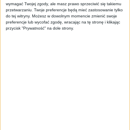
wymagać Twojej zgody, ale masz prawo sprzeciwić się takiemu
przetwarzaniu. Twoje preferencje będą mieć zastosowanie tylko
do tej witryny. Możesz w dowolnym momencie zmienić swoje
preferencje lub wycofać zgodę, wracając na tę stronę i klikając
przycisk "Prywatność" na dole strony.
TYLKO U NAS
Szampan się leje. Pełny obraz
Kuczyńskiego
Piotr Kuczyński
02.02.2023