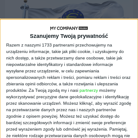
Szanujemy Twoją prywatność
Razem z naszymi 1733 partnerami przechowujemy na
urządzeniu informacje, takie jak pliki cookie, i uzyskujemy do
nich dostęp, a także przetwarzamy dane osobowe, takie jak
niepowtarzalne identyfikatory i standardowe informacje
wysyłane przez urządzenie, w celu zapewniania
spersonalizowanych reklam i treści, pomiaru reklam i treści oraz
AKTUALNOŚCI
zbierania opinii odbiorców, a także rozwijania i ulepszania
Najnowsze dane Eurostatu: inflacja
produktów.
Za Twoją zgodą my i nasi
partnerzy
możemy
w strefie euro
wykorzystywać precyzyjne dane geolokalizacyjne i identyfikację
przez skanowanie urządzeń. Możesz kliknąć, aby wyrazić zgodę
Igor Blukowski (oprac.)
23.02.2023
na przetwarzanie danych przez nas i naszych partnerów
zgodnie z opisem powyżej. Możesz też uzyskać dostęp do
bardziej szczegółowych informacji i zmienić swoje preferencje
przed wyrażeniem zgody lub odmówić jej wyrażenia.
Pamiętaj,
że niektóre rodzaje przetwarzania danych osobowych mogą nie