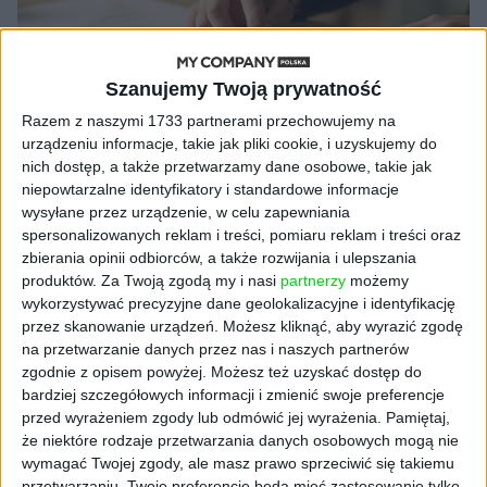
Szanujemy Twoją prywatność
Razem z naszymi 1733 partnerami przechowujemy na
urządzeniu informacje, takie jak pliki cookie, i uzyskujemy do
nich dostęp, a także przetwarzamy dane osobowe, takie jak
niepowtarzalne identyfikatory i standardowe informacje
NOWE TECHNOLOGIE
wysyłane przez urządzenie, w celu zapewniania
Autenti wdrożyło technologię w PKO
spersonalizowanych reklam i treści, pomiaru reklam i treści oraz
zbierania opinii odbiorców, a także rozwijania i ulepszania
Leasing
produktów.
Za Twoją zgodą my i nasi
partnerzy
możemy
Robert Mierwiński (oprac.)
26.07.2022
wykorzystywać precyzyjne dane geolokalizacyjne i identyfikację
przez skanowanie urządzeń. Możesz kliknąć, aby wyrazić zgodę
na przetwarzanie danych przez nas i naszych partnerów
zgodnie z opisem powyżej. Możesz też uzyskać dostęp do
bardziej szczegółowych informacji i zmienić swoje preferencje
przed wyrażeniem zgody lub odmówić jej wyrażenia.
Pamiętaj,
że niektóre rodzaje przetwarzania danych osobowych mogą nie
wymagać Twojej zgody, ale masz prawo sprzeciwić się takiemu
przetwarzaniu. Twoje preferencje będą mieć zastosowanie tylko