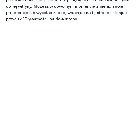
do tej witryny. Możesz w dowolnym momencie zmienić swoje
preferencje lub wycofać zgodę, wracając na tę stronę i klikając
przycisk "Prywatność" na dole strony.
TYLKO U NAS
Tomasz Plata: "Fintechom wreszcie
daje się przestrzeń do pokazania
swoich możliwości" [WYWIAD]
Kuba Dobroszek
11.04.2022