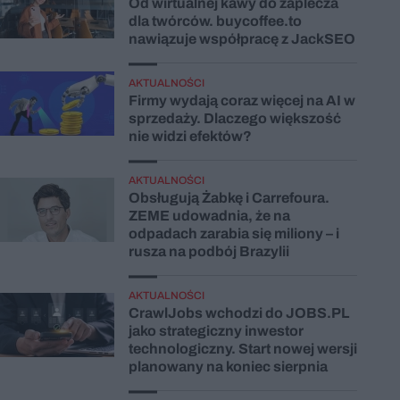
Od wirtualnej kawy do zaplecza
dla twórców. buycoffee.to
nawiązuje współpracę z JackSEO
AKTUALNOŚCI
Firmy wydają coraz więcej na AI w
sprzedaży. Dlaczego większość
nie widzi efektów?
AKTUALNOŚCI
Obsługują Żabkę i Carrefoura.
ZEME udowadnia, że na
odpadach zarabia się miliony – i
rusza na podbój Brazylii
AKTUALNOŚCI
CrawlJobs wchodzi do JOBS.PL
jako strategiczny inwestor
technologiczny. Start nowej wersji
planowany na koniec sierpnia