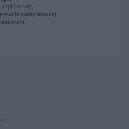
 i suplementy,
lęgnacją osoby starszej,
 seniorem.
KLAMA