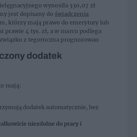
elęgnacyjnego wynosiła 330,07 zł
ny jest dopisany do
świadczenia
rom, którzy mają prawo do emerytury lub
i prawie 4 tys. zł, a w marcu podlega
W związku z tegoroczna prognozowan
aczony dodatek
go mają:
trzymują dodatek automatycznie, bez
całkowicie niezdolne do pracy i