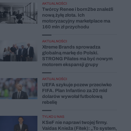
AKTUALNOŚCI
Twórcy Renee i born2be znaleźli
nową żyłę złota. Ich
motoryzacyjny marketplace ma
160 mln zł przychodu
AKTUALNOŚCI
Xtreme Brands sprowadza
globalną markę do Polski.
STRONG Pilates ma być nowym
motorem ekspansji grupy
AKTUALNOŚCI
UEFA szykuje pozew przeciwko
FIFA. Plan Infantino za 20 mld
dolarów wywołał futbolową
rebelię
TYLKO U NAS
KSeF nie naprawi twojej firmy.
Vaidas Knieža (Fitek): „To system,