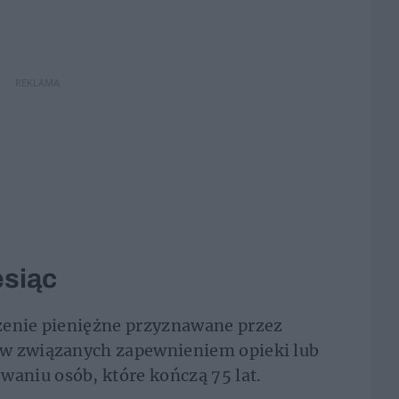
REKLAMA
esiąc
zenie pieniężne przyznawane przez
ów związanych zapewnieniem opieki lub
niu osób, które kończą 75 lat.