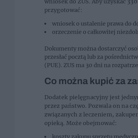
wniosek do ZUS. Aby uzyskać 330 
przygotować:
wniosek o ustalenie prawa do d
orzeczenie o całkowitej niezdol
Dokumenty można dostarczyć osobi
przesłać pocztą lub za pośrednic
(PUE). ZUS ma 30 dni na rozpatrze
Co można kupić za za
Dodatek pielęgnacyjny jest jed
przez państwo. Pozwala on na 
związanych z leczeniem, zakupe
opieką. Może obejmować:
koszty zakupu sprzętu medycz