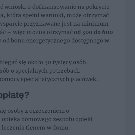
ć wnioski o dofinansowanie na pokrycie
ba, która spełni warunki, może otrzymać
 wsparcie przyznawane jest na minimum
ześć – więc można otrzymać
od 300 do 600
na od bonu energetycznego dostępnego w
iegać się około 30 tysięcy osób.
sób o specjalnych potrzebach
 pomocy specjalistycznych placówek.
opłatę?
ię osoby z orzeczeniem o
d opieką domowego zespołu opieki
z leczenia tlenem w domu.