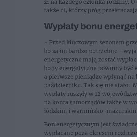
zł na każdego członka rodziny. 
także ci, którzy próg przekraczają
Wypłaty bonu energet
- Przed kluczowym sezonem grzew
bo są im bardzo potrzebne - wyj
energetyczne mają zostać wypłac
bony energetyczne powinny być w
a pierwsze pieniądze wpłynąć na
październiku. Tak się nie stało.
wypłaty ruszyły w 12 województ
na konta samorządów także w wo
łódzkim i warmińsko-mazurskim
Bon energetycznym jest świadcz
wypłacane poza okresem rozlicze