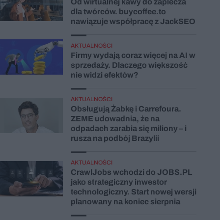
Od wirtualnej kawy do zaplecza
dla twórców. buycoffee.to
nawiązuje współpracę z JackSEO
AKTUALNOŚCI
Firmy wydają coraz więcej na AI w
sprzedaży. Dlaczego większość
nie widzi efektów?
AKTUALNOŚCI
Obsługują Żabkę i Carrefoura.
ZEME udowadnia, że na
odpadach zarabia się miliony – i
rusza na podbój Brazylii
AKTUALNOŚCI
CrawlJobs wchodzi do JOBS.PL
jako strategiczny inwestor
technologiczny. Start nowej wersji
planowany na koniec sierpnia