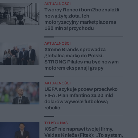
AKTUALNOŚCI
Twórcy Renee i born2be znaleźli
nową żyłę złota. Ich
motoryzacyjny marketplace ma
160 mln zł przychodu
AKTUALNOŚCI
Xtreme Brands sprowadza
globalną markę do Polski.
STRONG Pilates ma być nowym
motorem ekspansji grupy
AKTUALNOŚCI
UEFA szykuje pozew przeciwko
FIFA. Plan Infantino za 20 mld
dolarów wywołał futbolową
rebelię
TYLKO U NAS
KSeF nie naprawi twojej firmy.
Vaidas Knieža (Fitek): „To system,