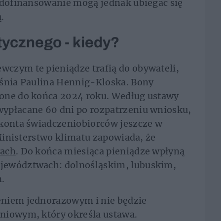
O dofinansowanie mogą jednak ubiegać się
.
ycznego - kiedy?
czym te pieniądze trafią do obywateli,
aśnia Paulina Hennig-Kloska. Bony
one do końca 2024 roku. Według ustawy
ypłacane 60 dni po rozpatrzeniu wniosku,
 konta świadczeniobiorców jeszcze w
 Ministerstwo klimatu zapowiada, że
wach
. Do końca miesiąca pieniądze wpłyną
jewództwach: dolnośląskim, lubuskim,
.
eniem jednorazowym i nie będzie
niowym, który określa ustawa.