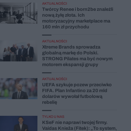
AKTUALNOŚCI
Twórcy Renee i born2be znaleźli
nową żyłę złota. Ich
motoryzacyjny marketplace ma
160 mln zł przychodu
AKTUALNOŚCI
Xtreme Brands sprowadza
globalną markę do Polski.
STRONG Pilates ma być nowym
motorem ekspansji grupy
AKTUALNOŚCI
UEFA szykuje pozew przeciwko
FIFA. Plan Infantino za 20 mld
dolarów wywołał futbolową
rebelię
TYLKO U NAS
KSeF nie naprawi twojej firmy.
Vaidas Knieža (Fitek): „To system,