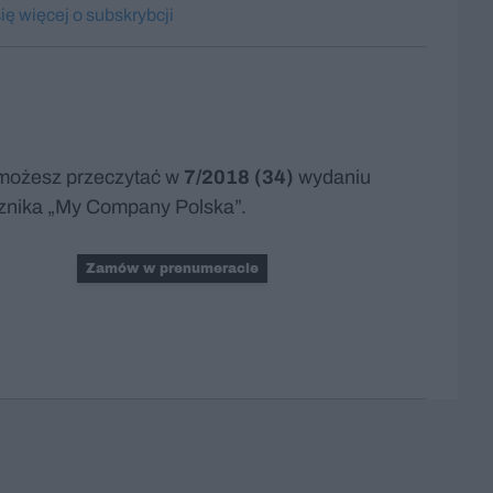
ę więcej o subskrybcji
możesz przeczytać w
7/2018 (34)
wydaniu
znika „My Company Polska”.
Zamów w prenumeracie