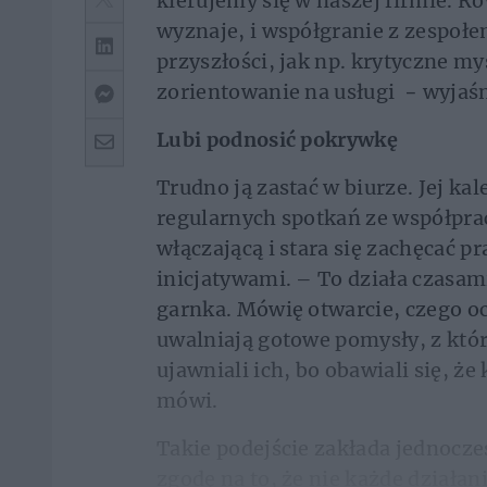
kierujemy się w naszej firmie. Ró
wyznaje, i współgranie z zespoł
przyszłości, jak np. krytyczne my
zorientowanie na usługi − wyja
Lubi podnosić pokrywkę
Trudno ją zastać w biurze. Jej ka
regularnych spotkań ze współprac
włączającą i stara się zachęcać 
inicjatywami. – To działa czasam
garnka. Mówię otwarcie, czego ocz
uwalniają gotowe pomysły, z któr
ujawniali ich, bo obawiali się, ż
mówi.
Takie podejście zakłada jednocze
zgodę na to, że nie każde działa