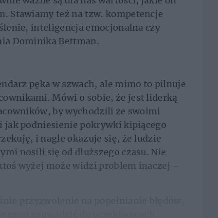
wnie ważne są dla nas wartości, jakie on
em. Stawiamy też na tzw. kompetencje
ślenie, inteligencja emocjonalna czy
śnia Dominika Bettman.
lendarz pęka w szwach, ale mimo to pilnuje
ownikami. Mówi o sobie, że jest liderką
pracowników, by wychodzili ze swoimi
i jak podniesienie pokrywki kipiącego
ekuję, i nagle okazuje się, że ludzie
ymi nosili się od dłuższego czasu. Nie
e ktoś wyżej może widzi problem inaczej –
śnie przyzwolenie na popełnianie błędów,
nie musi prowadzić do oczekiwanych