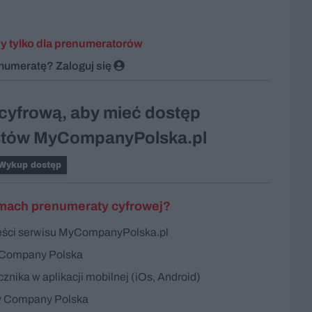
daje takie prawo? – Właściwie...
y tylko dla prenumeratorów
enumeratę?
Zaloguj się
cyfrową, aby mieć dostęp
kstów MyCompanyPolska.pl
Wykup dostęp
mach prenumeraty cyfrowej?
reści serwisu MyCompanyPolska.pl
 Company Polska
nika w aplikacji mobilnej (iOs, Android)
 Company Polska