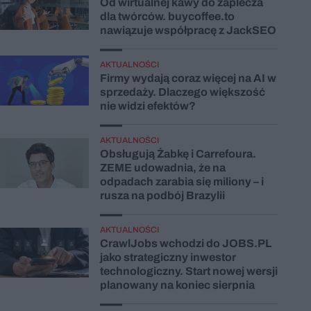
Od wirtualnej kawy do zaplecza
dla twórców. buycoffee.to
nawiązuje współpracę z JackSEO
AKTUALNOŚCI
Firmy wydają coraz więcej na AI w
sprzedaży. Dlaczego większość
nie widzi efektów?
AKTUALNOŚCI
Obsługują Żabkę i Carrefoura.
ZEME udowadnia, że na
odpadach zarabia się miliony – i
rusza na podbój Brazylii
AKTUALNOŚCI
CrawlJobs wchodzi do JOBS.PL
jako strategiczny inwestor
technologiczny. Start nowej wersji
planowany na koniec sierpnia