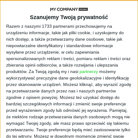
używanie przez atakujących komercyjnie
dostępnych narzędzi, takich jak aplikacje do
zdalnego monitorowania i zarządzania
Szanujemy Twoją prywatność
(RMM). Wykorzystując zaufane aplikacje
Razem z naszymi 1733 partnerami przechowujemy na
atakujący mogą wtopić się w ruch sieci
urządzeniu informacje, takie jak pliki cookie, i uzyskujemy do
przedsiębiorstwa oszczędzając tym samym
nich dostęp, a także przetwarzamy dane osobowe, takie jak
czas i zasoby, ponieważ nie muszą tworzyć
niepowtarzalne identyfikatory i standardowe informacje
własnych narzędzi. Ponadto, wykorzystywanie
wysyłane przez urządzenie, w celu zapewniania
spersonalizowanych reklam i treści, pomiaru reklam i treści oraz
powszechnie dostępnych programów,
zbierania opinii odbiorców, a także rozwijania i ulepszania
sprawia, że zagrożenie jest trudniejsze do
produktów.
Za Twoją zgodą my i nasi
partnerzy
możemy
wykrycia.
wykorzystywać precyzyjne dane geolokalizacyjne i identyfikację
przez skanowanie urządzeń. Możesz kliknąć, aby wyrazić zgodę
Atak ransomware krok po
na przetwarzanie danych przez nas i naszych partnerów
zgodnie z opisem powyżej. Możesz też uzyskać dostęp do
kroku
bardziej szczegółowych informacji i zmienić swoje preferencje
przed wyrażeniem zgody lub odmówić jej wyrażenia.
Pamiętaj,
że niektóre rodzaje przetwarzania danych osobowych mogą nie
W pierwszej fazie ataku ransomware,
wymagać Twojej zgody, ale masz prawo sprzeciwić się takiemu
przestępcy próbują uzyskać dostęp do sieci
przetwarzaniu. Twoje preferencje będą mieć zastosowanie tylko
docelowej, stosując różne techniki
do tej witryny. Możesz w dowolnym momencie zmienić swoje