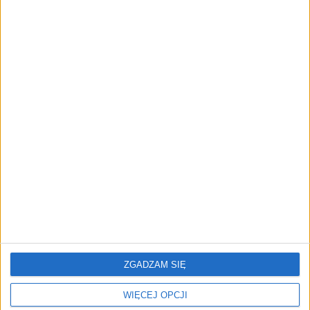
z emisji akcji
Katarzyna Krogulec
19.07.2024
Tematy:
cyberbezpieczeństwo
ZGADZAM SIĘ
REKLAMA
WIĘCEJ OPCJI