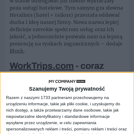
w stanie obsługiwać już dawno wykraczały
poza usługi hotelowe. Tym samym gra słowna
Hotailors (hotel + tailors) przestała oddawać
ducha i ideę naszej firmy. Nowa nazwa lepiej
definiuje szerokie spektrum usług oraz ich
jakość, a jednocześnie pozwala nam na lepszą
prezencję na rynkach zagranicznych – dodaje
Błoch
.
WorkTrips.com
- coraz
więcej udogodnień
Szanujemy Twoją prywatność
– Nasz dział IT stale się rozwija i pracuje nad
Razem z naszymi 1733 partnerami przechowujemy na
dostarczeniem na rynek najlepszej
urządzeniu informacje, takie jak pliki cookie, i uzyskujemy do
technologii do zarządzania podróżami
nich dostęp, a także przetwarzamy dane osobowe, takie jak
biznesowymi. Dzięki tworzeniu polityk
niepowtarzalne identyfikatory i standardowe informacje
podróży, cały proces akceptacji wyjazdu jest
wysyłane przez urządzenie, w celu zapewniania
spersonalizowanych reklam i treści, pomiaru reklam i treści oraz
zautomatyzowany i pozwala na oszczędność