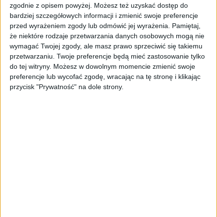
Jak rozmawiać z nieznajomymi
zgodnie z opisem powyżej. Możesz też uzyskać dostęp do
Malcolm Gladwell, wydawnictwo Znak
bardziej szczegółowych informacji i zmienić swoje preferencje
przed wyrażeniem zgody lub odmówić jej wyrażenia.
Pamiętaj,
Co powinniśmy wiedzieć o ludziach, o których
że niektóre rodzaje przetwarzania danych osobowych mogą nie
nic nie wiemy? To przewrotne pytanie zadaje
wymagać Twojej zgody, ale masz prawo sprzeciwić się takiemu
Malcolm Gladwell, autor świetnych książek
przetwarzaniu. Twoje preferencje będą mieć zastosowanie tylko
„Błysk” i „Poza schematem”. Wielbiciele jego
do tej witryny. Możesz w dowolnym momencie zmienić swoje
preferencje lub wycofać zgodę, wracając na tę stronę i klikając
talentu i tym razem nie będą zawiedzeni. Na
przycisk "Prywatność" na dole strony.
konkretnych przykładach – pierwszej
rozmowy azteckiego króla Montezumy z
konkwistadorem Cortesem, spotkania
brytyjskiego premiera Chamberlaina z
Hitlerem czy reakcji fanów serialu
„Przyjaciele” na realnych ludzi – Gladwell
pokazuje pułapki, jakie na nas wszystkich
czyhają i prowadzą do nieporozumienia i
konfliktów. Podpowiada, jak ich uniknąć,
mając szczątkowe przecież informacje o
drugiej osobie. Dobrze udokumentowana,