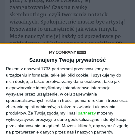
pracy z grupą, które zwiększy jej
zaangażowanie? Czas na naukę
sketchnotingu, czyli tworzenia notatek
wizualnych. Spokojnie, nie musisz być artystą!
Rysowanie to umiejętność jak wiele innych.
Może nauczyć się jej każdy od sprzedawcy po
wykładowcę, od księgowego po specjalistę PR.
Sama autorka podręcznika „Notatki
wizualne”, znana też pod pseudonimem
Szanujemy Twoją prywatność
Jadźka Rysuje jest tego najlepszym
Razem z naszymi 1733 partnerami przechowujemy na
przykładem. Z wykształcenia psycholożka, z
urządzeniu informacje, takie jak pliki cookie, i uzyskujemy do
zawodu trenerka i popularyzatorka myślenia
nich dostęp, a także przetwarzamy dane osobowe, takie jak
wizualnego w Polsce sztukę przekładania
niepowtarzalne identyfikatory i standardowe informacje
myśli na rysunek opanowała do perfekcji. I na
wysyłane przez urządzenie, w celu zapewniania
spersonalizowanych reklam i treści, pomiaru reklam i treści oraz
szczęście chce się tą umiejętnością podzielić.
zbierania opinii odbiorców, a także rozwijania i ulepszania
Podkreśla, że tu liczy się pomysł, prostota,
produktów.
Za Twoją zgodą my i nasi
partnerzy
możemy
esencja. Swoją drogą jej książka wszystkie te
wykorzystywać precyzyjne dane geolokalizacyjne i identyfikację
elementy zawiera.
przez skanowanie urządzeń. Możesz kliknąć, aby wyrazić zgodę
na przetwarzanie danych przez nas i naszych partnerów