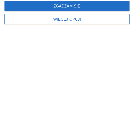
ZGADZAM SIĘ
Najciekawsze książki dla
Najlepsze książki dla
WIĘCEJ OPCJI
przedsiębiorców. Lipiec
przedsiębiorców.
2025
Czerwiec 2025
Najciekawsze książki dla
przedsiębiorców. Marzec
2025
NAJNOWSZE
AKTUALNOŚCI