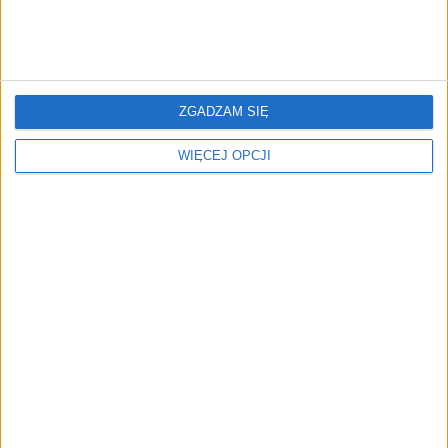
Venture Day Poland 2026
Powerful women in tech.
ZGADZAM SIĘ
zgromadził kluczowych
25 wpływowych kobiet w
graczy polskiego
technologiach
WIĘCEJ OPCJI
ekosystemu startupów
Koniec ery wiertła. Polski
Emplocity przejmuje za
startup sprawi, że to
prawie 10 mln zł startup
koniec strachu przed
Bulletprove
dentystą?