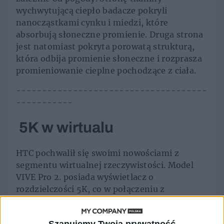
wychwytującą ciepło badacze pokryli
nanocząstkami cynku i miedzi, które
absorbują słoneczne promienie. Druga strona
jest natomiast pokryta porowatą strukturą,
która odbija promienie słoneczne i rozprasza
promieniowanie cieplne pochodzące z ciała.
-------------------------------------
-----------
5K w wirtualu
HTC pochwalił się swoimi nowościami z
segmentu wirtualnej rzeczywistości. Model
VIVE Pro 2. posiada wyświetlacz o
rozdzielczości 5K, co w połączeniu z
częstotliwością odświeżania 120 Hz oraz
rzeczywistymi subpikselami RGB ma zapewnić
Szanujemy Twoją prywatność