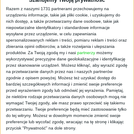
czyste i płynne animacje. Pole widzenia
zwiększyło się do 120 stopni za sprawą nowej
Razem z naszymi 1731 partnerami przechowujemy na
konstrukcji soczewek. Postępy te
urządzeniu informacje, takie jak pliki cookie, i uzyskujemy do
nich dostęp, a także przetwarzamy dane osobowe, takie jak
minimalizują rozmycie spowodowane ruchem
niepowtarzalne identyfikatory i standardowe informacje
i praktycznie eliminują Screen Door Effect.
wysyłane przez urządzenie, w celu zapewniania
VIVE Pro 2 oferuje precyzyjną regulację
spersonalizowanych reklam i treści, pomiaru reklam i treści oraz
odstępu między źrenicami, równomiernie
zbierania opinii odbiorców, a także rozwijania i ulepszania
rozłożony ciężar, regulowany pasek na głowę
produktów.
Za Twoją zgodą my i nasi
partnerzy
możemy
oraz pokrętło do szybkiej zmiany rozmiaru.
wykorzystywać precyzyjne dane geolokalizacyjne i identyfikację
Pomaga to znaleźć indywidualne preferencje,
przez skanowanie urządzeń. Możesz kliknąć, aby wyrazić zgodę
na przetwarzanie danych przez nas i naszych partnerów
by cieszyć się najwyższej jakości
zgodnie z opisem powyżej. Możesz też uzyskać dostęp do
doświadczeniami VR. VIVE Pro 2 odtwarza
bardziej szczegółowych informacji i zmienić swoje preferencje
przestrzenny dźwięk 3D przez słuchawki z
przed wyrażeniem zgody lub odmówić jej wyrażenia.
Pamiętaj,
certyfikatem Hi-Res Audio, dodatkowo zestaw
że niektóre rodzaje przetwarzania danych osobowych mogą nie
obsługuje słuchawki innych producentów.
wymagać Twojej zgody, ale masz prawo sprzeciwić się takiemu
przetwarzaniu. Twoje preferencje będą mieć zastosowanie tylko
-------------------------------------
do tej witryny. Możesz w dowolnym momencie zmienić swoje
-----------
preferencje lub wycofać zgodę, wracając na tę stronę i klikając
przycisk "Prywatność" na dole strony.