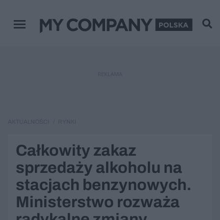
Menu główne
REKLAMA
AKTUALNOŚCI
RYNKI
Całkowity zakaz
sprzedaży alkoholu na
stacjach benzynowych.
Ministerstwo rozważa
radykalne zmiany