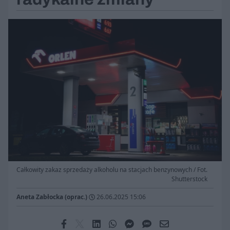
Całkowity zakaz sprzedaży alkoholu na stacjach benzynowych / Fot.
Shutterstock
Aneta Zabłocka (oprac.)
26.06.2025 15:06