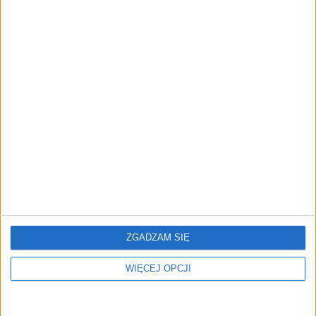
Liczby nie kłamią. Nocna
Cud na stacjach czy
prohibicja w Polsce
kiełbasa wyborcza? Ceny
paliw najniższe od trzech
lat
Już niedługo droższy
Rafał Brzoska prezentuje
alkohol w sklepach?
"pakiet kolejkowy". To ma
Ministerstwo Zdrowia
być rewolucja
popiera projekt
ZGADZAM SIĘ
WIĘCEJ OPCJI