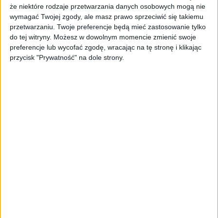
Warszawskiego, specjalista prawa
że niektóre rodzaje przetwarzania danych osobowych mogą nie
konstytucyjnego, zwraca uwagę na
wymagać Twojej zgody, ale masz prawo sprzeciwić się takiemu
potencjalne problemy prawne związane z
przetwarzaniu. Twoje preferencje będą mieć zastosowanie tylko
do tej witryny. Możesz w dowolnym momencie zmienić swoje
całkowitym zakazem.
preferencje lub wycofać zgodę, wracając na tę stronę i klikając
przycisk "Prywatność" na dole strony.
— Całkowity zakaz sprzedaży alkoholu na
stacjach benzynowych mógłby zostać uznany
za ograniczenie wolności prowadzenia
działalności gospodarczej — wyjaśnia
prawnik.
Jego zdaniem, aby taki przepis nie został
uznany za naruszenie Konstytucji, trzeba by
wykazać faktyczny związek między zakupem
alkoholu na stacji benzynowej, jego
spożywaniem przez kierowców bezpośrednio
po zakupieniu oraz przestępstwami
prowadzenia pojazdu pod wpływem alkoholu.
— To nie wygląda racjonalnie i w związku z