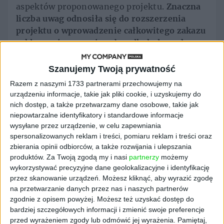
aspektów proponowanego projektu.
Znaczna
liczba uwag odnosiła się do rozszerzenia
projektu o wprowadzenie całkowitego zakazu
reklamy piwa oraz jego bezalkoholowych
odpowiedników
.
Szanujemy Twoją prywatność
Resort nie odniósł się jednak oficjalnie do
Razem z naszymi 1733 partnerami przechowujemy na
kwestii zakazu sprzedaży alkoholu na stacjach
urządzeniu informacje, takie jak pliki cookie, i uzyskujemy do
paliw.
nich dostęp, a także przetwarzamy dane osobowe, takie jak
niepowtarzalne identyfikatory i standardowe informacje
Konstytucjonalista
wysyłane przez urządzenie, w celu zapewniania
spersonalizowanych reklam i treści, pomiaru reklam i treści oraz
ostrzega przed
zbierania opinii odbiorców, a także rozwijania i ulepszania
produktów.
Za Twoją zgodą my i nasi
partnerzy
możemy
nieracjonalnymi
wykorzystywać precyzyjne dane geolokalizacyjne i identyfikację
przez skanowanie urządzeń. Możesz kliknąć, aby wyrazić zgodę
ograniczeniami
na przetwarzanie danych przez nas i naszych partnerów
zgodnie z opisem powyżej. Możesz też uzyskać dostęp do
bardziej szczegółowych informacji i zmienić swoje preferencje
Prof. Ryszard Piotrowski z Uniwersytetu
przed wyrażeniem zgody lub odmówić jej wyrażenia.
Pamiętaj,