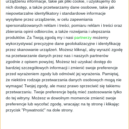
urządzeniu informacje, takie jak pliki cookie, i uzyskujemy do
uwięzieni w domach i robili zamówienia z
nich dostęp, a także przetwarzamy dane osobowe, takie jak
dostawą do domu, Instacart pozyskał środki
niepowtarzalne identyfikatory i standardowe informacje
po 125 dol. za akcję od funduszy VC takich jak
wysyłane przez urządzenie, w celu zapewniania
Sequoia Capital i Andreessen Horowitz, a
spersonalizowanych reklam i treści, pomiaru reklam i treści oraz
także od dużych zarządców aktywów Fidelity i
zbierania opinii odbiorców, a także rozwijania i ulepszania
T. Rowe Price.
produktów.
Za Twoją zgodą my i nasi
partnerzy
możemy
wykorzystywać precyzyjne dane geolokalizacyjne i identyfikację
Obecnie Instacart poświęcił wzrost na rzecz
przez skanowanie urządzeń. Możesz kliknąć, aby wyrazić zgodę
na przetwarzanie danych przez nas i naszych partnerów
rentowności. Był to ruch wymagany do
zgodnie z opisem powyżej. Możesz też uzyskać dostęp do
zachowania gotówki i przyciągnięcia
bardziej szczegółowych informacji i zmienić swoje preferencje
zainteresowania kolejnych inwestorów.
przed wyrażeniem zgody lub odmówić jej wyrażenia.
Pamiętaj,
Przychody wzrosły o 15% w drugim kwartale
że niektóre rodzaje przetwarzania danych osobowych mogą nie
do 716 mln dol. Firma zmniejszyła liczbę
wymagać Twojej zgody, ale masz prawo sprzeciwić się takiemu
pracowników w połowie 2022 roku i obniżyła
przetwarzaniu. Twoje preferencje będą mieć zastosowanie tylko
koszty związane z obsługą klienta i wsparciem
do tej witryny. Możesz w dowolnym momencie zmienić swoje
preferencje lub wycofać zgodę, wracając na tę stronę i klikając
dla kupujących.
przycisk "Prywatność" na dole strony.
Zobacz:
CEIDG
Instacart zaczął generować zyski w drugim