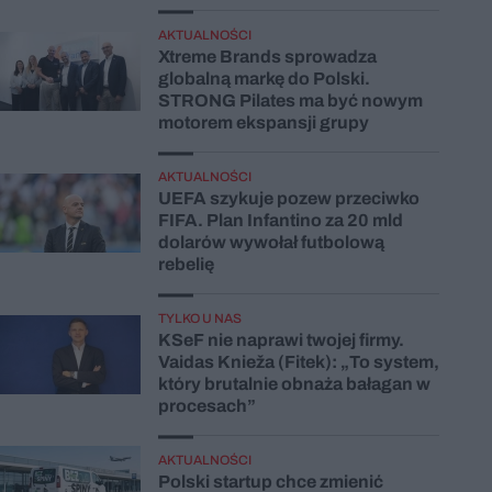
AKTUALNOŚCI
Xtreme Brands sprowadza
globalną markę do Polski.
STRONG Pilates ma być nowym
motorem ekspansji grupy
AKTUALNOŚCI
UEFA szykuje pozew przeciwko
FIFA. Plan Infantino za 20 mld
dolarów wywołał futbolową
rebelię
TYLKO U NAS
KSeF nie naprawi twojej firmy.
Vaidas Knieža (Fitek): „To system,
który brutalnie obnaża bałagan w
procesach”
AKTUALNOŚCI
Polski startup chce zmienić