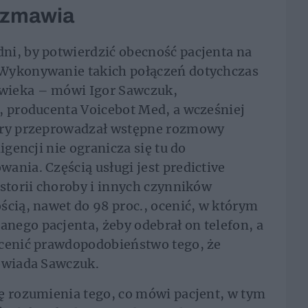
rozmawia
ni, by potwierdzić obecność pacjenta na
 Wykonywanie takich połączeń dotychczas
wieka – mówi Igor Sawczuk,
, producenta Voicebot Med, a wcześniej
tóry przeprowadzał wstępne rozmowy
igencji nie ogranicza się tu do
ania. Częścią usługi jest predictive
istorii choroby i innych czynników
ścią, nawet do 98 proc., ocenić, w którym
nego pacjenta, żeby odebrał on telefon, a
ocenić prawdopodobieństwo tego, że
powiada Sawczuk.
ę rozumienia tego, co mówi pacjent, w tym