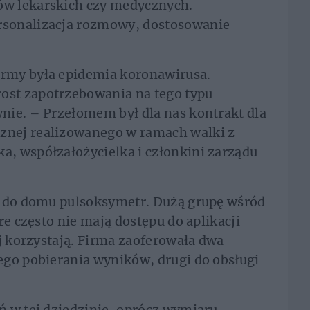
w lekarskich czy medycznych.
sonalizacja rozmowy, dostosowanie
rmy była epidemia koronawirusa.
st zapotrzebowania na tego typu
nie. – Przełomem był dla nas kontrakt dla
nej realizowanego w ramach walki z
, współzałożycielka i członkini zarządu
ą do domu pulsoksymetr. Dużą grupę wśród
re często nie mają dostępu do aplikacji
ej korzystają. Firma zaoferowała dwa
ego pobierania wyników, drugi do obsługi
ń w tej dziedzinie, oprócz wymiaru