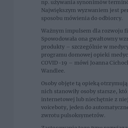
np. używania synonimów terminó
Największym wyzwaniem jest per
sposobu mówienia do odbiorcy.
Ważnym impulsem dla rozwoju fi
Spowodowała ona gwałtowny wzro
produkty – szczególnie w medycy
programu domowej opieki medycz
COVID-19 – mówi Joanna Cichocka
Wandlee.
Osoby objęte tą opieką otrzymuj
nich stanowiły osoby starsze, któ
internetowej lub niechętnie z ni
voiceboty, jeden do automatyczn
zwrotu pulsoksymetrów.
Zastosowanie tego typu rozwiąza