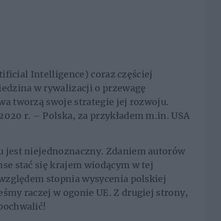
ificial Intelligence) coraz częściej
iedzina w rywalizacji o przewagę
wa tworzą swoje strategie jej rozwoju.
2020 r. – Polska, za przykładem m.in. USA
u jest niejednoznaczny. Zdaniem autorów
nse stać się krajem wiodącym w tej
d względem stopnia wysycenia polskiej
eśmy raczej w ogonie UE. Z drugiej strony,
pochwalić!