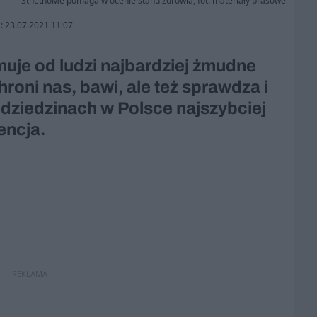
SthethoMe pomaga w ocenie stanu zdrowia, fot. materiały prasowe
a: 23.07.2021 11:07
uje od ludzi najbardziej żmudne
roni nas, bawi, ale też sprawdza i
h dziedzinach w Polsce najszybciej
encja.
REKLAMA