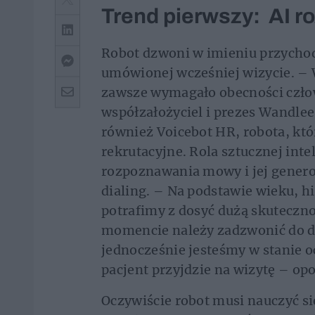
Trend pierwszy: AI 
Robot dzwoni w imieniu przychod
umówionej wcześniej wizycie. –
zawsze wymagało obecności czło
współzałożyciel i prezes Wandlee
również Voicebot HR, robota, k
rekrutacyjne. Rola sztucznej intel
rozpoznawania mowy i jej generow
dialing. – Na podstawie wieku, h
potrafimy z dosyć dużą skuteczno
momencie należy zadzwonić do da
jednocześnie jesteśmy w stanie 
pacjent przyjdzie na wizytę – o
Oczywiście robot musi nauczyć si