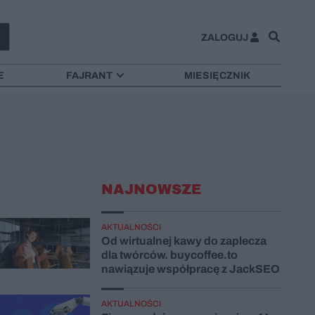
ZALOGUJ
E
FAJRANT
MIESIĘCZNIK
NAJNOWSZE
AKTUALNOŚCI
Od wirtualnej kawy do zaplecza
dla twórców. buycoffee.to
nawiązuje współpracę z JackSEO
AKTUALNOŚCI