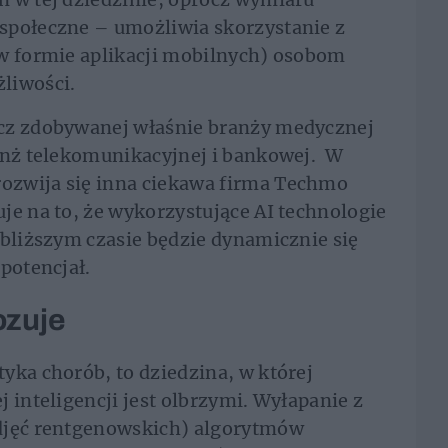
społeczne – umożliwia skorzystanie z
 w formie aplikacji mobilnych) osobom
żliwości.
ócz zdobywanej właśnie branży medycznej
ranż telekomunikacyjnej i bankowej. W
ozwija się inna ciekawa firma Techmo
je na to, że wykorzystujące AI technologie
jbliższym czasie będzie dynamicznie się
 potencjał.
nozuje
yka chorób, to dziedzina, w której
 inteligencji jest olbrzymi. Wyłapanie z
djęć rentgenowskich) algorytmów