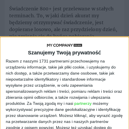
Świadczenie 800+ jest przelewane w stałych
terminach. To, w jaki dzień akurat my
będziemy otrzymywać świadczenie, jest
dopierane losowo, ale raz przydzielony dzień,
nie zmienia się do końca pobierania
świadczenia.
Szanujemy Twoją prywatność
800+ przelewane jest 2., 4., 7., 9., 12., 14., 16.,
Razem z naszymi 1731 partnerami przechowujemy na
18., 20. i 22 dnia każdego miesiąca. Jeżeli ten
urządzeniu informacje, takie jak pliki cookie, i uzyskujemy do
dzień wypada w sobotę, przelewy wychodzą w
nich dostęp, a także przetwarzamy dane osobowe, takie jak
poprzedzający ją piątek. Tak samo jest w dni,
niepowtarzalne identyfikatory i standardowe informacje
w które wypadają na niedzielę i święta.
wysyłane przez urządzenie, w celu zapewniania
Patrząc na kalendarz, rodzice mogą
spersonalizowanych reklam i treści, pomiaru reklam i treści oraz
spodziewać się wcześniejszych wypłat
zbierania opinii odbiorców, a także rozwijania i ulepszania
świadczenia.
produktów.
Za Twoją zgodą my i nasi
partnerzy
możemy
wykorzystywać precyzyjne dane geolokalizacyjne i identyfikację
przez skanowanie urządzeń. Możesz kliknąć, aby wyrazić zgodę
na przetwarzanie danych przez nas i naszych partnerów
Tematy:
800 plus
ministerstwo rodziny i polityki
zgodnie z opisem powyżej. Możesz też uzyskać dostęp do