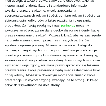
nich dostęp, a także przetwarzamy dane osobowe, takie jak
niepowtarzalne identyfikatory i standardowe informacje
wysyłane przez urządzenie, w celu zapewniania
spersonalizowanych reklam i treści, pomiaru reklam i treści oraz
zbierania opinii odbiorców, a także rozwijania i ulepszania
produktów.
Za Twoją zgodą my i nasi
partnerzy
możemy
FAJRANT
wykorzystywać precyzyjne dane geolokalizacyjne i identyfikację
Przedmiotów życie po życiu
przez skanowanie urządzeń. Możesz kliknąć, aby wyrazić zgodę
Maciej Łuczak
01.08.2022
na przetwarzanie danych przez nas i naszych partnerów
zgodnie z opisem powyżej. Możesz też uzyskać dostęp do
bardziej szczegółowych informacji i zmienić swoje preferencje
przed wyrażeniem zgody lub odmówić jej wyrażenia.
Pamiętaj,
że niektóre rodzaje przetwarzania danych osobowych mogą nie
wymagać Twojej zgody, ale masz prawo sprzeciwić się takiemu
przetwarzaniu. Twoje preferencje będą mieć zastosowanie tylko
do tej witryny. Możesz w dowolnym momencie zmienić swoje
preferencje lub wycofać zgodę, wracając na tę stronę i klikając
przycisk "Prywatność" na dole strony.