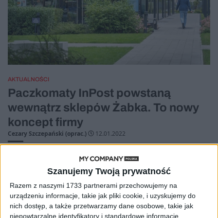
AKTUALNOŚCI
Paczkomaty InPost powstaną
wewnątrz sklepów Żabka. To nowy
koncept firmy
Cezary Szczepański (oprac.)
12.01.2022
Szanujemy Twoją prywatność
Razem z naszymi 1733 partnerami przechowujemy na
urządzeniu informacje, takie jak pliki cookie, i uzyskujemy do
nich dostęp, a także przetwarzamy dane osobowe, takie jak
niepowtarzalne identyfikatory i standardowe informacje