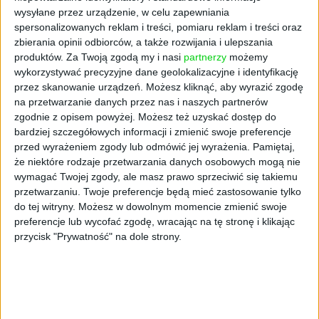
wysyłane przez urządzenie, w celu zapewniania
spersonalizowanych reklam i treści, pomiaru reklam i treści oraz
zbierania opinii odbiorców, a także rozwijania i ulepszania
produktów.
Za Twoją zgodą my i nasi
partnerzy
możemy
wykorzystywać precyzyjne dane geolokalizacyjne i identyfikację
przez skanowanie urządzeń. Możesz kliknąć, aby wyrazić zgodę
na przetwarzanie danych przez nas i naszych partnerów
zgodnie z opisem powyżej. Możesz też uzyskać dostęp do
bardziej szczegółowych informacji i zmienić swoje preferencje
EKONOMIA JUTRA
przed wyrażeniem zgody lub odmówić jej wyrażenia.
Pamiętaj,
Adam Manikowski: "Trzeba mieć
że niektóre rodzaje przetwarzania danych osobowych mogą nie
obsesję na punkcie klienta"
wymagać Twojej zgody, ale masz prawo sprzeciwić się takiemu
[WYWIAD]
przetwarzaniu. Twoje preferencje będą mieć zastosowanie tylko
do tej witryny. Możesz w dowolnym momencie zmienić swoje
Marcin Dzierżanowski
03.12.2021
preferencje lub wycofać zgodę, wracając na tę stronę i klikając
przycisk "Prywatność" na dole strony.