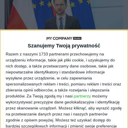
Szanujemy Twoją prywatność
Razem z naszymi 1733 partnerami przechowujemy na
urządzeniu informacje, takie jak pliki cookie, i uzyskujemy do
nich dostęp, a także przetwarzamy dane osobowe, takie jak
niepowtarzalne identyfikatory i standardowe informacje
AKTUALNOŚCI
wysyłane przez urządzenie, w celu zapewniania
„Idea Rozwoju Twojego Biznesu” –
spersonalizowanych reklam i treści, pomiaru reklam i treści oraz
wystartował wirtualny poradnik dla
zbierania opinii odbiorców, a także rozwijania i ulepszania
produktów.
Za Twoją zgodą my i nasi
partnerzy
możemy
przedsiębiorców
wykorzystywać precyzyjne dane geolokalizacyjne i identyfikację
Materiał powstał we współpracy z partnerem
15.11.2022
przez skanowanie urządzeń. Możesz kliknąć, aby wyrazić zgodę
na przetwarzanie danych przez nas i naszych partnerów
zgodnie z opisem powyżej. Możesz też uzyskać dostęp do
bardziej szczegółowych informacji i zmienić swoje preferencje