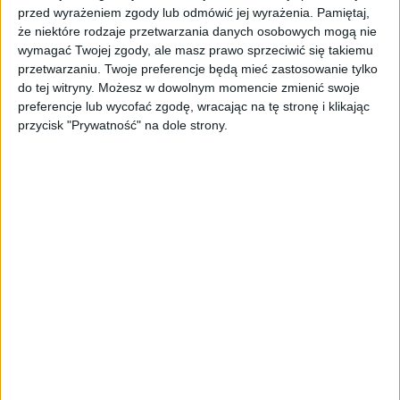
przed wyrażeniem zgody lub odmówić jej wyrażenia.
Pamiętaj,
że niektóre rodzaje przetwarzania danych osobowych mogą nie
wymagać Twojej zgody, ale masz prawo sprzeciwić się takiemu
przetwarzaniu. Twoje preferencje będą mieć zastosowanie tylko
do tej witryny. Możesz w dowolnym momencie zmienić swoje
preferencje lub wycofać zgodę, wracając na tę stronę i klikając
przycisk "Prywatność" na dole strony.
STARTUPY
PGNiG współpracuje z polskim
startupem. Nowa technologia
pozwoli przewidzieć potencjalne
awarie
Kuba Dobroszek (oprac.)
13.05.2021