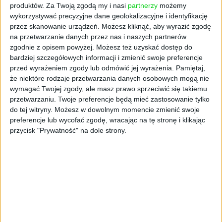
produktów.
Za Twoją zgodą my i nasi
partnerzy
możemy
wykorzystywać precyzyjne dane geolokalizacyjne i identyfikację
przez skanowanie urządzeń. Możesz kliknąć, aby wyrazić zgodę
na przetwarzanie danych przez nas i naszych partnerów
zgodnie z opisem powyżej. Możesz też uzyskać dostęp do
bardziej szczegółowych informacji i zmienić swoje preferencje
przed wyrażeniem zgody lub odmówić jej wyrażenia.
Pamiętaj,
że niektóre rodzaje przetwarzania danych osobowych mogą nie
MOJA FIRMA
wymagać Twojej zgody, ale masz prawo sprzeciwić się takiemu
Miliony w trzy minuty. Jak mówić
przetwarzaniu. Twoje preferencje będą mieć zastosowanie tylko
do tej witryny. Możesz w dowolnym momencie zmienić swoje
o swoim pomyśle biznesowym, by
preferencje lub wycofać zgodę, wracając na tę stronę i klikając
do niego przekonać?
przycisk "Prywatność" na dole strony.
Jakub Podgajnik
31.05.2022