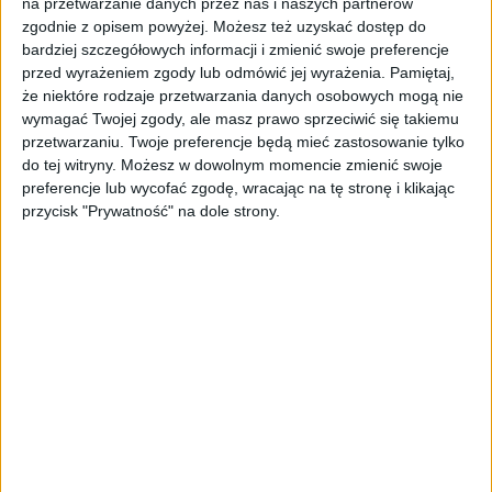
na przetwarzanie danych przez nas i naszych partnerów
zgodnie z opisem powyżej. Możesz też uzyskać dostęp do
bardziej szczegółowych informacji i zmienić swoje preferencje
przed wyrażeniem zgody lub odmówić jej wyrażenia.
Pamiętaj,
że niektóre rodzaje przetwarzania danych osobowych mogą nie
AKTUALNOŚCI
wymagać Twojej zgody, ale masz prawo sprzeciwić się takiemu
Venom 2 udowodnił, że debiuty
przetwarzaniu. Twoje preferencje będą mieć zastosowanie tylko
do tej witryny. Możesz w dowolnym momencie zmienić swoje
kinowe są ciągle bezpieczne
preferencje lub wycofać zgodę, wracając na tę stronę i klikając
Grzegorz Kubera
26.10.2021
przycisk "Prywatność" na dole strony.