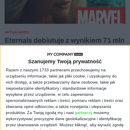
AKTUALNOŚCI
Eternals debiutuje z wynikiem 71 mln
dolarów pomimo słabych recenzji
Grzegorz Kubera
08.11.2021
Szanujemy Twoją prywatność
Razem z naszymi 1733 partnerami przechowujemy na
urządzeniu informacje, takie jak pliki cookie, i uzyskujemy do
nich dostęp, a także przetwarzamy dane osobowe, takie jak
niepowtarzalne identyfikatory i standardowe informacje
wysyłane przez urządzenie, w celu zapewniania
spersonalizowanych reklam i treści, pomiaru reklam i treści oraz
zbierania opinii odbiorców, a także rozwijania i ulepszania
produktów.
Za Twoją zgodą my i nasi
partnerzy
możemy
wykorzystywać precyzyjne dane geolokalizacyjne i identyfikację
przez skanowanie urządzeń. Możesz kliknąć, aby wyrazić zgodę