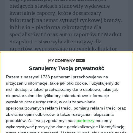
bieżących stawkach stanowiły wydawane
kwartalnie raporty, które dostarczały
informacji na temat sytuacji rynkowej branży.
inhire.io - platforma rekrutacyjna dla
specjalistów IT oraz autor raportów IT Market
Snapshot - stworzyła alternatywę dla
raportów, wypuszczając na rynek kalkulator
wynagrodzeń, który umożliwia bieżący
monitoring wysokości pensji specjalistów IT.
Szanujemy Twoją prywatność
Od 2019 roku inhire.io publikuje raport IT
Razem z naszymi 1733 partnerami przechowujemy na
Market Snapshot, cyklicznie podsumowujący
urządzeniu informacje, takie jak pliki cookie, i uzyskujemy do
sytuację branży IT, skupiając szczególną
nich dostęp, a także przetwarzamy dane osobowe, takie jak
niepowtarzalne identyfikatory i standardowe informacje
uwagę na sytuacji zarobkowej. Z danych
wysyłane przez urządzenie, w celu zapewniania
opublikowanych w ostatnim zestawieniu
spersonalizowanych reklam i treści, pomiaru reklam i treści oraz
wynika, że pozycja IT na rynku jest wciąż
zbierania opinii odbiorców, a także rozwijania i ulepszania
silna, a tendencja wzrostowa - zarówno w
produktów.
Za Twoją zgodą my i nasi
partnerzy
możemy
zakresie liczby publikowanych ogłoszeń czy
wykorzystywać precyzyjne dane geolokalizacyjne i identyfikację
stawek - jedynie potwierdza wysokie
przez skanowanie urządzeń. Możesz kliknąć, aby wyrazić zgodę