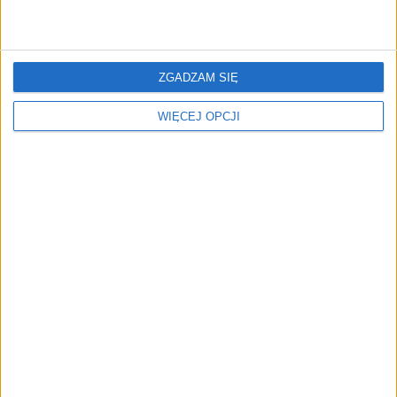
ZGADZAM SIĘ
Tanie programowanie,
Co druga firma w Polsce
WIĘCEJ OPCJI
czyli co się dzieje w branży
padła ofiarą cyberataku.
IT
NIS2 zmienia zasady gry
dla MŚP
Praca w UE za 24 tys. zł
Czy człowiek to nowa
miesięcznie dla każdego
przewaga konkurencyjna?
po studiach. Polacy mają
[FELIETON]
spore szanse