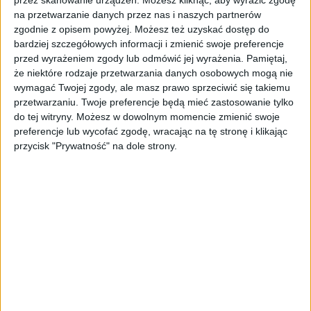
zapotrzebowanie na doświadczonych
na przetwarzanie danych przez nas i naszych partnerów
zgodnie z opisem powyżej. Możesz też uzyskać dostęp do
specjalistów. Tym bardziej zasadne stało się
bardziej szczegółowych informacji i zmienić swoje preferencje
wprowadzenie jawnej siatki płac,
przed wyrażeniem zgody lub odmówić jej wyrażenia.
Pamiętaj,
umożliwiającej optymalizację procesów
że niektóre rodzaje przetwarzania danych osobowych mogą nie
rekrutacyjnych. Niestety, wiele firm wciąż nie
wymagać Twojej zgody, ale masz prawo sprzeciwić się takiemu
ujawnia informacji na temat wysokości
przetwarzaniu. Twoje preferencje będą mieć zastosowanie tylko
zarobków na poszczególnych stanowiskach, a
do tej witryny. Możesz w dowolnym momencie zmienić swoje
średni poziom wynagrodzeń szacuje się na
preferencje lub wycofać zgodę, wracając na tę stronę i klikając
przycisk "Prywatność" na dole strony.
podstawie danych ujawnionych w raportach.
Kalkulator wynagrodzeń umożliwia stały
dostęp do aktualnych informacji dotyczących
wysokości wynagrodzeń, ale też zwiększa
konkurencyjność na rynku. Nowe narzędzie
inhire.io daje przewagę zarówno kandydatom,
jak i pracodawcom. Pierwsza z grup może
swobodnie porównać swoje oczekiwania i
aktualne zarobki z obowiązującymi na rynku,
dzięki czemu planując ścieżkę kariery mogą