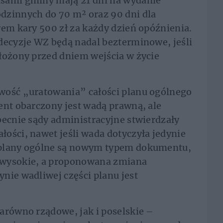
sami gminy mają 21 dni na wydanie
dzinnych do 70 m² oraz 90 dni dla
rem kary 500 zł za każdy dzień opóźnienia.
decyzje WZ będą nadal bezterminowe, jeśli
łożony przed dniem wejścia w życie
wość „uratowania” całości planu ogólnego
ent obarczony jest wadą prawną, ale
becnie sądy administracyjne stwierdzały
ości, nawet jeśli wada dotyczyła jedynie
 plany ogólne są nowym typem dokumentu,
 wysokie, a proponowana zmiana
nie wadliwej części planu jest
arówno rządowe, jak i poselskie –