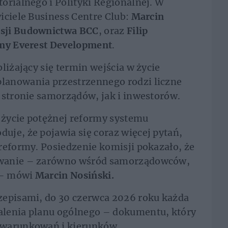
orialnego i Polityki Regionalnej. W
iciele Business Centre Club:
Marcin
isji Budownictwa BCC
, oraz
Filip
rmy Everest Development
.
bliżający się termin wejścia w życie
lanowania przestrzennego rodzi liczne
 stronie samorządów, jak i inwestorów.
w życie potężnej reformy systemu
je, że pojawia się coraz więcej pytań,
reformy. Posiedzenie komisji pokazało, że
owanie – zarówno wśród samorządowców,
i – mówi
Marcin Nosiński.
zepisami, do 30 czerwca 2026 roku każda
alenia planu ogólnego – dokumentu, który
uwarunkowań i kierunków