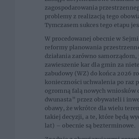
zagospodarowania przestrzenneg
problemy z realizacją tego obowią
Tymczasem sukces tego etapu je
W procedowanej obecnie w Sejmie
reformy planowania przestrzenne
działania zarówno samorządom, j
zawieszenie kar dla gmin za nie
zabudowy (WZ) do końca 2026 rok
konieczności uchwalenia po raz 
ogromną falą nowych wniosków o 
dwunasta” przez obywateli i inwe
obawy, że wkrótce dla wielu tere
takiej decyzji, a te, które będą 
lat) – obecnie są bezterminowe.