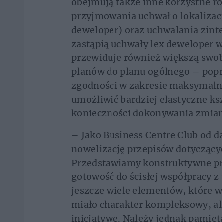
obejmują także inne korzystne ro
przyjmowania uchwał o lokalizacj
deweloper) oraz uchwalania zint
zastąpią uchwały lex deweloper 
przewiduje również większą sw
planów do planu ogólnego – pop
zgodności w zakresie maksymaln
umożliwić bardziej elastyczne k
konieczności dokonywania zmian
– Jako Business Centre Club od 
nowelizację przepisów dotyczący
Przedstawiamy konstruktywne pr
gotowość do ścisłej współpracy z 
jeszcze wiele elementów, które 
miało charakter kompleksowy, a
inicjatywę. Należy jednak pamięt