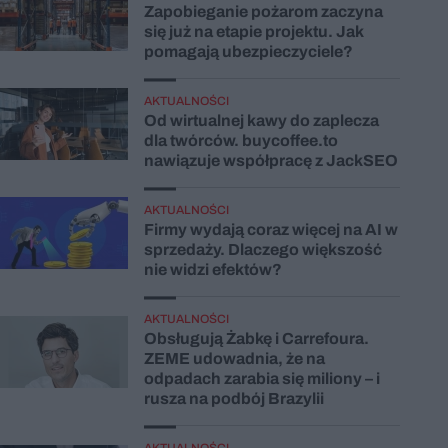
Zapobieganie pożarom zaczyna
się już na etapie projektu. Jak
pomagają ubezpieczyciele?
AKTUALNOŚCI
Od wirtualnej kawy do zaplecza
dla twórców. buycoffee.to
nawiązuje współpracę z JackSEO
AKTUALNOŚCI
Firmy wydają coraz więcej na AI w
sprzedaży. Dlaczego większość
nie widzi efektów?
AKTUALNOŚCI
Obsługują Żabkę i Carrefoura.
ZEME udowadnia, że na
odpadach zarabia się miliony – i
rusza na podbój Brazylii
AKTUALNOŚCI