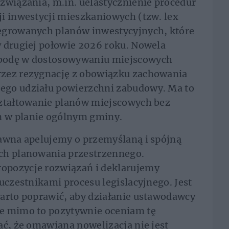
związania, m.in. uelastycznienie procedur
i inwestycji mieszkaniowych (tzw. lex
egrowanych planów inwestycyjnych, które
w drugiej połowie 2026 roku. Nowela
obodę w dostosowywaniu miejscowych
rzez rezygnację z obowiązku zachowania
ego udziału powierzchni zabudowy. Ma to
ształtowanie planów miejscowych bez
 w planie ogólnym gminy.
dawna apelujemy o przemyślaną i spójną
ch planowania przestrzennego.
opozycje rozwiązań i deklarujemy
uczestnikami procesu legislacyjnego. Jest
warto poprawić, aby działanie ustawodawcy
le mimo to pozytywnie oceniam tę
ać, że omawiana nowelizacja nie jest