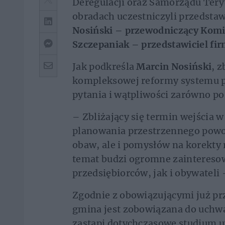
Deregulacji oraz Samorządu Teryt
obradach uczestniczyli przedstaw
Nosiński – przewodniczący Kom
Szczepaniak – przedstawiciel fi
Jak podkreśla
Marcin Nosiński
, z
kompleksowej reformy systemu p
pytania i wątpliwości zarówno po
– Zbliżający się termin wejścia 
planowania przestrzennego powodu
obaw, ale i pomysłów na korekty 
temat budzi ogromne zainteres
przedsiębiorców, jak i obywatel
Zgodnie z obowiązującymi już pr
gmina jest zobowiązana do uchw
zastąpi dotychczasowe studium 