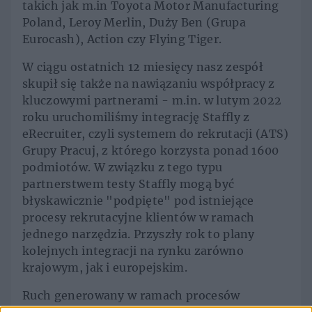
takich jak m.in Toyota Motor Manufacturing
Poland, Leroy Merlin, Duży Ben (Grupa
Eurocash), Action czy Flying Tiger.
W ciągu ostatnich 12 miesięcy nasz zespół
skupił się także na nawiązaniu współpracy z
kluczowymi partnerami - m.in. w lutym 2022
roku uruchomiliśmy integrację Staffly z
eRecruiter, czyli systemem do rekrutacji (ATS)
Grupy Pracuj, z którego korzysta ponad 1600
podmiotów. W związku z tego typu
partnerstwem testy Staffly mogą być
błyskawicznie "podpięte" pod istniejące
procesy rekrutacyjne klientów w ramach
jednego narzędzia. Przyszły rok to plany
kolejnych integracji na rynku zarówno
krajowym, jak i europejskim.
Ruch generowany w ramach procesów