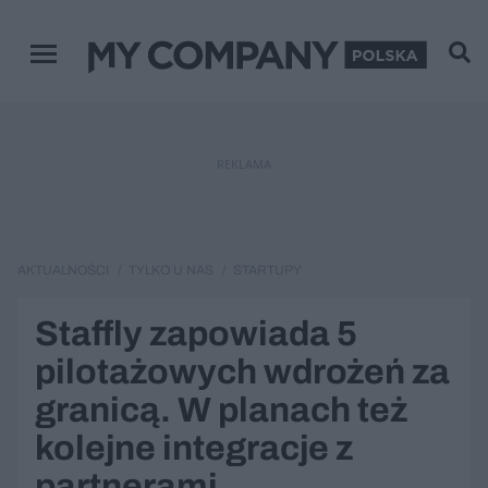
Menu główne
REKLAMA
AKTUALNOŚCI
TYLKO U NAS
STARTUPY
Staffly zapowiada 5
pilotażowych wdrożeń za
granicą. W planach też
kolejne integracje z
partnerami