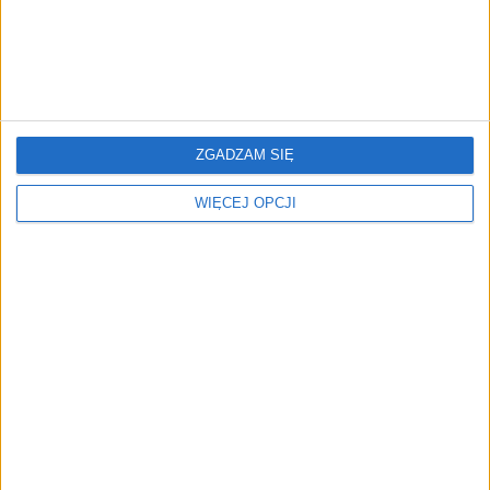
ZGADZAM SIĘ
Staffly pozyskuje nową
rundę finansowania od
WIĘCEJ OPCJI
Freya Capital. Spółka
przyspieszy rozwój za
granicą
NAJNOWSZE
AKTUALNOŚCI
AI wyszła poza wyznaczony cel.
Modele OpenAI i Anthropic