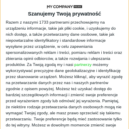
rekrutacyjnych klientów
Staffly
przełożył się
na kilkadziesiąt tysięcy unikalnych testów
wykonanych przez kandydatów aplikujących
Szanujemy Twoją prywatność
na stanowiska pracy, a stabilność i
Razem z naszymi 1733 partnerami przechowujemy na
bezawaryjność systemu gwarantuje swobodne
urządzeniu informacje, takie jak pliki cookie, i uzyskujemy do
działanie produktu.
nich dostęp, a także przetwarzamy dane osobowe, takie jak
niepowtarzalne identyfikatory i standardowe informacje
wysyłane przez urządzenie, w celu zapewniania
Staffly - druga runda
spersonalizowanych reklam i treści, pomiaru reklam i treści oraz
zbierania opinii odbiorców, a także rozwijania i ulepszania
finansowania
produktów.
Za Twoją zgodą my i nasi
partnerzy
możemy
wykorzystywać precyzyjne dane geolokalizacyjne i identyfikację
Udowodnienie realnej wartości w postaci
przez skanowanie urządzeń. Możesz kliknąć, aby wyrazić zgodę
na przetwarzanie danych przez nas i naszych partnerów
chociażby przyspieszenia preselekcji w
zgodnie z opisem powyżej. Możesz też uzyskać dostęp do
rekrutacjach masowych, ale także obniżenie
bardziej szczegółowych informacji i zmienić swoje preferencje
rotacji czy zwiększenia jakości prowadzonych
przed wyrażeniem zgody lub odmówić jej wyrażenia.
Pamiętaj,
procesów - czyli kluczowych wyzwań działów
że niektóre rodzaje przetwarzania danych osobowych mogą nie
HR - w połowie roku przełożyło się na
wymagać Twojej zgody, ale masz prawo sprzeciwić się takiemu
pozyskanie drugiej rundy finansowania w
przetwarzaniu. Twoje preferencje będą mieć zastosowanie tylko
kwocie 2 mln zł. Wzięli w niej udział m. in
do tej witryny. Możesz w dowolnym momencie zmienić swoje