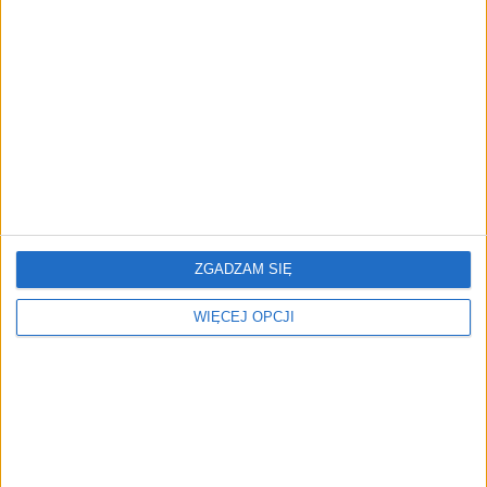
CTHINGS.CO pozyskuje
Jak w wieku 23 lat
20 mln zł i zapowiada
zbudowałem startup warty
nowe partnerstwa
10 mln zł? [FRAGMENT
[WYWIAD]
EBOOKA]
ZGADZAM SIĘ
NAJNOWSZE
WIĘCEJ OPCJI
AKTUALNOŚCI
AI wyszła poza wyznaczony cel.
Modele OpenAI i Anthropic
zaatakowały prawdziwych
użytkowników
FAJRANT