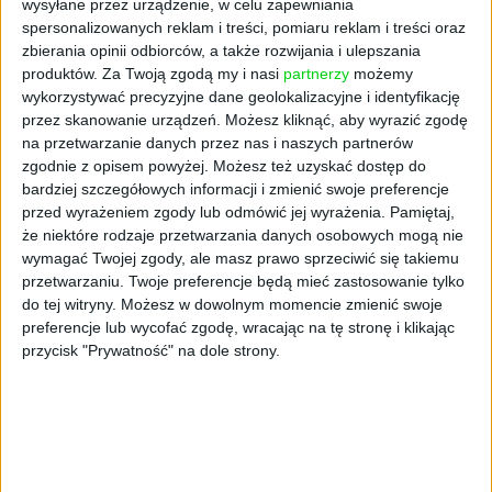
wysyłane przez urządzenie, w celu zapewniania
- Mocno wierzymy w innowacyjny zespół
spersonalizowanych reklam i treści, pomiaru reklam i treści oraz
zbierania opinii odbiorców, a także rozwijania i ulepszania
Staffly, z którym jesteśmy w stałym
produktów.
Za Twoją zgodą my i nasi
partnerzy
możemy
kontakcie, omawiając wiele elementów
wykorzystywać precyzyjne dane geolokalizacyjne i identyfikację
działalności i wspierając startup w
przez skanowanie urządzeń. Możesz kliknąć, aby wyrazić zgodę
codziennych wyzwaniach. Jesteśmy
na przetwarzanie danych przez nas i naszych partnerów
podekscytowani tempem wzrostu spółki,
zgodnie z opisem powyżej. Możesz też uzyskać dostęp do
dlatego zdecydowaliśmy się na kolejną
bardziej szczegółowych informacji i zmienić swoje preferencje
inwestycję w Staffly. Spółka rośnie w siłę i
przed wyrażeniem zgody lub odmówić jej wyrażenia.
Pamiętaj,
że niektóre rodzaje przetwarzania danych osobowych mogą nie
zajmuje coraz bardziej znaczącą pozycję na
wymagać Twojej zgody, ale masz prawo sprzeciwić się takiemu
innowacyjnym rynku, jakim jest HR – Tech. –
przetwarzaniu. Twoje preferencje będą mieć zastosowanie tylko
podsumowuje Michał Lewandowski, Partner
do tej witryny. Możesz w dowolnym momencie zmienić swoje
Zarządzający Freya Capital.
preferencje lub wycofać zgodę, wracając na tę stronę i klikając
przycisk "Prywatność" na dole strony.
Staffly
- czym się zajmuje
Rozwiązanie Staffly polega na wsparciu
działów HR w codziennej pracy i wdrożeniu w
proces selekcji narzędzia do wyboru