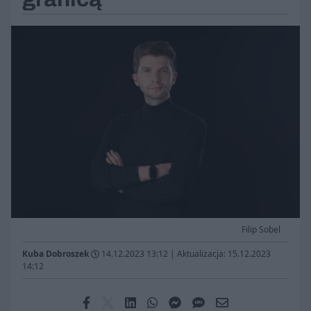
Filip Sobel
Kuba Dobroszek
14.12.2023 13:12
|
Aktualizacja: 15.12.2023
14:12