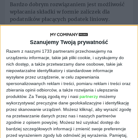
Bardzo dobrym rozwiązaniem jest możliwość
wpłacania składki w formie zaliczek dla
podatników płacących podatek liniowy.
Przedsiębiorcy rozliczający się według skali
podatkowej wracają do niskiej i stałej składki
Szanujemy Twoją prywatność
zdrowotnej wynoszącej 9% minimalnego
Razem z naszymi 1733 partnerami przechowujemy na
wynagrodzenia, w warunkach 2024 r. byłoby
urządzeniu informacje, takie jak pliki cookie, i uzyskujemy do
to 286,33 zł miesięcznie wobec 381,78 zł
nich dostęp, a także przetwarzamy dane osobowe, takie jak
obecnie, w 2025 r. będzie to ok. 310 zł.
niepowtarzalne identyfikatory i standardowe informacje
wysyłane przez urządzenie, w celu zapewniania
Istotnie skorzystają także przedsiębiorcy na
spersonalizowanych reklam i treści, pomiaru reklam i treści oraz
podatku liniowym, którzy zapłacą w 2025 r.
zbierania opinii odbiorców, a także rozwijania i ulepszania
stałą składkę wynoszącą ok. 310 zł do kwoty
produktów.
Za Twoją zgodą my i nasi
partnerzy
możemy
dochodu wynoszącego dwukrotność
wykorzystywać precyzyjne dane geolokalizacyjne i identyfikację
przez skanowanie urządzeń. Możesz kliknąć, aby wyrazić zgodę
przeciętnego wynagrodzenia tj. ok 16 tys. zł.
na przetwarzanie danych przez nas i naszych partnerów
Od dochodu przekraczającego dwukrotność
zgodnie z opisem powyżej. Możesz też uzyskać dostęp do
przeciętnego wynagrodzenia składka będzie
bardziej szczegółowych informacji i zmienić swoje preferencje
wynosić 4,9% od dochodu. Przedsiębiorcy ci
przed wyrażeniem zgody lub odmówić jej wyrażenia.
Pamiętaj,