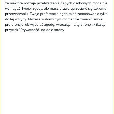
będą mogli wpłacać stałą stawkę składki na
że niektóre rodzaje przetwarzania danych osobowych mogą nie
wzór zaliczek uproszczonych w podatku
wymagać Twojej zgody, ale masz prawo sprzeciwić się takiemu
dochodowym.
przetwarzaniu. Twoje preferencje będą mieć zastosowanie tylko
do tej witryny. Możesz w dowolnym momencie zmienić swoje
Rozliczający się ryczałtem od przychodów
preferencje lub wycofać zgodę, wracając na tę stronę i klikając
ewidencjonowanych także zapłacą 310 zł,
przycisk "Prywatność" na dole strony.
jeżeli ich przychody nie przekroczą 4-
krotności przeciętnego wynagrodzenia.
Przedsiębiorcy o wyższych przychodach
zapłacą dodatkowo 3,5 % od nadwyżki
przychodu ponad 4-krotność przeciętnego
wynagrodzenia.
Podatnicy korzystający z karty podatkowej
także skorzystają płacąc niższą składkę
wynoszącą w 2025 r. ok. 310 zł miesięcznie.
Tematy:
składka zdrowotna zus