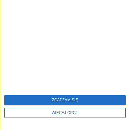
Rekordowe zyski Orlenu.
Fundusz Orlenu inwestuje
Najwyższy w historii
w zeroemisyjny wodór.
wzrost o ponad 50 proc.
Hystar otrzymał ponad 32
mln euro
Cud na stacjach czy
kiełbasa wyborcza? Ceny
paliw najniższe od trzech
lat
ZGADZAM SIĘ
WIĘCEJ OPCJI
NAJNOWSZE