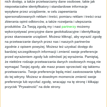
nich dostęp, a także przetwarzamy dane osobowe, takie jak
ważną i zyskowną częścią naszego segmentu
niepowtarzalne identyfikatory i standardowe informacje
detalicznego – mówi Daniel Obajtek, prezes
wysyłane przez urządzenie, w celu zapewniania
zarządu PKN Orlen.
spersonalizowanych reklam i treści, pomiaru reklam i treści oraz
zbierania opinii odbiorców, a także rozwijania i ulepszania
Wypłata należności była możliwa, ponieważ
produktów.
Za Twoją zgodą my i nasi
partnerzy
możemy
uprawomocniły się postanowienia sądu
wykorzystywać precyzyjne dane geolokalizacyjne i identyfikację
stwierdzające wykonanie układów z
przez skanowanie urządzeń. Możesz kliknąć, aby wyrazić zgodę
wierzycielami. Zgodnie z wcześniejszymi
na przetwarzanie danych przez nas i naszych partnerów
zgodnie z opisem powyżej. Możesz też uzyskać dostęp do
ustaleniami środki na wypłaty wierzytelności
bardziej szczegółowych informacji i zmienić swoje preferencje
zapewnił PKN Orlen. Pożyczka dla Ruchu
przed wyrażeniem zgody lub odmówić jej wyrażenia.
Pamiętaj,
zostanie spłacona ze środków, jakie spółka
że niektóre rodzaje przetwarzania danych osobowych mogą nie
uzyska z przyszłego podwyższenia kapitału.
wymagać Twojej zgody, ale masz prawo sprzeciwić się takiemu
przetwarzaniu. Twoje preferencje będą mieć zastosowanie tylko
PKN Orlen złożył spółce Ruch warunkową
do tej witryny. Możesz w dowolnym momencie zmienić swoje
ofertę finansowania w związku z zamiarem
preferencje lub wycofać zgodę, wracając na tę stronę i klikając
przejęcia kontrolnego pakietu akcji spółki już
przycisk "Prywatność" na dole strony.
11 kwietnia 2019 r. Decyzję poprzedziło
badanie due dilligence spółki i wypracowanie
kierunków działań restrukturyzacyjnych. Od