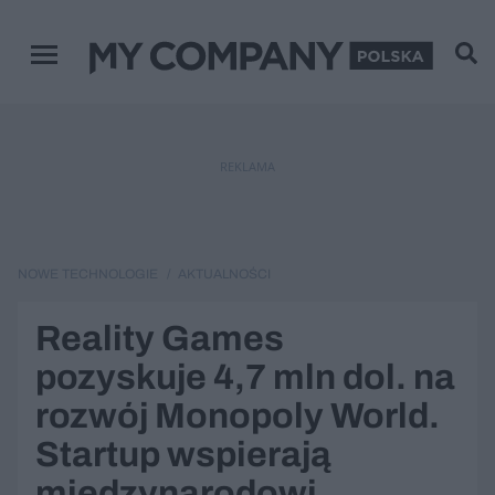
Menu główne
REKLAMA
NOWE TECHNOLOGIE
AKTUALNOŚCI
Reality Games
pozyskuje 4,7 mln dol. na
rozwój Monopoly World.
Startup wspierają
międzynarodowi