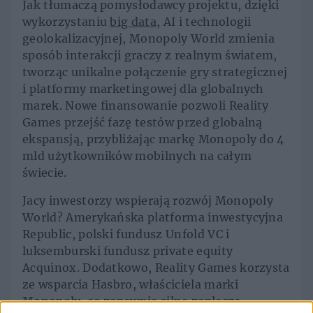
Jak tłumaczą pomysłodawcy projektu, dzięki
wykorzystaniu
big data
, AI i technologii
geolokalizacyjnej, Monopoly World zmienia
sposób interakcji graczy z realnym światem,
tworząc unikalne połączenie gry strategicznej
i platformy marketingowej dla globalnych
marek. Nowe finansowanie pozwoli Reality
Games przejść fazę testów przed globalną
ekspansją, przybliżając markę Monopoly do 4
mld użytkowników mobilnych na całym
świecie.
Jacy inwestorzy wspierają rozwój Monopoly
World? Amerykańska platforma inwestycyjna
Republic, polski fundusz Unfold VC i
luksemburski fundusz private equity
Acquinox. Dodatkowo, Reality Games korzysta
ze wsparcia Hasbro, właściciela marki
Monopoly, co zapewnia silne zaplecze