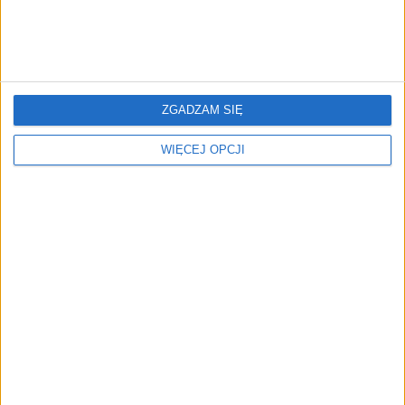
AI wyszła poza
Firmy wydają coraz więcej
wyznaczony cel. Modele
na AI w sprzedaży.
ZGADZAM SIĘ
OpenAI i Anthropic
Dlaczego większość nie
zaatakowały prawdziwych
widzi efektów?
WIĘCEJ OPCJI
użytkowników
NAJNOWSZE
AKTUALNOŚCI
Obsługują Żabkę i Carrefoura.
ZEME udowadnia, że na odpadach
zarabia się miliony – i rusza na
podbój Brazylii