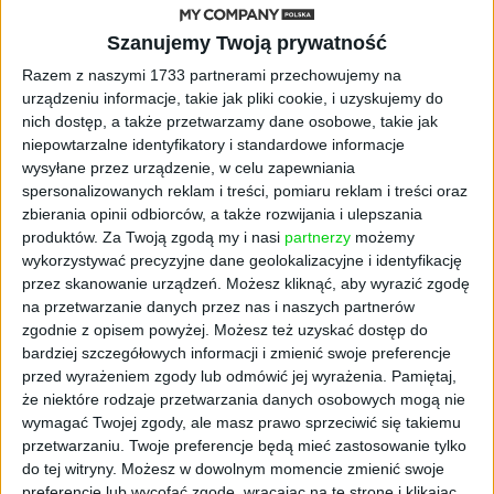
licencyjne i marketingowe. Dzięki nowemu
finansowaniu startup planuje skalowanie
Szanujemy Twoją prywatność
Monopoly World na nowe rynki (po udanych
Razem z naszymi 1733 partnerami przechowujemy na
testach w Polsce i na Filipinach), dalszy
urządzeniu informacje, takie jak pliki cookie, i uzyskujemy do
rozwój technologii AI i rozwój produktu oraz
nich dostęp, a także przetwarzamy dane osobowe, takie jak
rozszerzenie współpracy z globalnymi
niepowtarzalne identyfikatory i standardowe informacje
markami retail.
wysyłane przez urządzenie, w celu zapewniania
spersonalizowanych reklam i treści, pomiaru reklam i treści oraz
Czym wyróżnia się
zbierania opinii odbiorców, a także rozwijania i ulepszania
produktów.
Za Twoją zgodą my i nasi
partnerzy
możemy
wykorzystywać precyzyjne dane geolokalizacyjne i identyfikację
Monopoly World
przez skanowanie urządzeń. Możesz kliknąć, aby wyrazić zgodę
na przetwarzanie danych przez nas i naszych partnerów
CEO Reality Games przekonuje, że
zgodnie z opisem powyżej. Możesz też uzyskać dostęp do
najważniejszym wyróżnikiem platformy jest
bardziej szczegółowych informacji i zmienić swoje preferencje
przed wyrażeniem zgody lub odmówić jej wyrażenia.
Pamiętaj,
integracja z rynkiem retail – marki mogą
że niektóre rodzaje przetwarzania danych osobowych mogą nie
aktywnie angażować graczy, oferując im
wymagać Twojej zgody, ale masz prawo sprzeciwić się takiemu
promocje, nagrody i realne benefity. Gracze,
przetwarzaniu. Twoje preferencje będą mieć zastosowanie tylko
rozwijając swoje imperia nieruchomościowe,
do tej witryny. Możesz w dowolnym momencie zmienić swoje
mogą wymieniać progres w grze na interakcje
preferencje lub wycofać zgodę, wracając na tę stronę i klikając