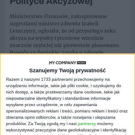
Polityce Akcyzowej
Ministerstwo Finansów, zainspirowane
sugestiami minister zdrowia Izabeli
Leszczyny, ogłosiło, że od przyszłego roku
akcyza na wyroby tytoniowe wzrośnie
znacznie szybciej niż pierwotnie planowano.
Powody są dwojakie: troska o zdrowie
publiczne oraz zwiększone potrzeby
budżetowe, w tym te związane z obronnością
Szanujemy Twoją prywatność
kraju. Minister finansów Andrzej Domański
Razem z naszymi 1733 partnerami przechowujemy na
podkreślił, że wzrost dostępności
urządzeniu informacje, takie jak pliki cookie, i uzyskujemy do
ekonomicznej papierosów dla konsumentów
nich dostęp, a także przetwarzamy dane osobowe, takie jak
uzasadnia konieczność ich większego
niepowtarzalne identyfikatory i standardowe informacje
opodatkowania - informuje Puls Biznesu.
wysyłane przez urządzenie, w celu zapewniania
spersonalizowanych reklam i treści, pomiaru reklam i treści oraz
Rosyjskie firmy zrzucą się na wojnę, na którą
zbierania opinii odbiorców, a także rozwijania i ulepszania
kończą się pieniądze. Nowe podatki w Rosji
produktów.
Za Twoją zgodą my i nasi
partnerzy
możemy
wykorzystywać precyzyjne dane geolokalizacyjne i identyfikację