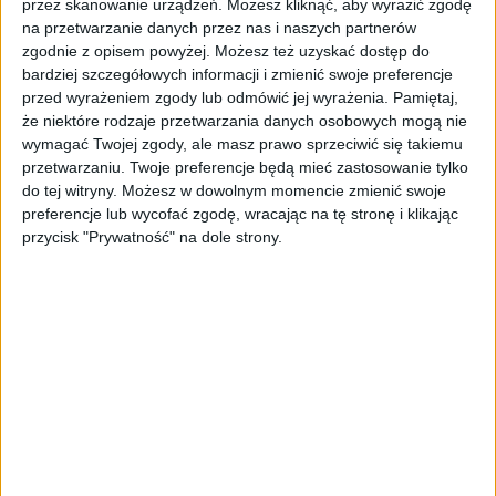
Reakcje przemysłu:
przez skanowanie urządzeń. Możesz kliknąć, aby wyrazić zgodę
na przetwarzanie danych przez nas i naszych partnerów
"Podwyżki są szokujące"
zgodnie z opisem powyżej. Możesz też uzyskać dostęp do
bardziej szczegółowych informacji i zmienić swoje preferencje
przed wyrażeniem zgody lub odmówić jej wyrażenia.
Pamiętaj,
Pierwsze spotkanie z udziałem kilkunastu
że niektóre rodzaje przetwarzania danych osobowych mogą nie
organizacji branżowych odbyło się 5 lipca.
wymagać Twojej zgody, ale masz prawo sprzeciwić się takiemu
Podczas rozmów przedstawiciele Ministerstwa
przetwarzaniu. Twoje preferencje będą mieć zastosowanie tylko
do tej witryny. Możesz w dowolnym momencie zmienić swoje
Finansów przedstawili propozycję znacznych
preferencje lub wycofać zgodę, wracając na tę stronę i klikając
podwyżek akcyzy, co wywołało szok wśród
przycisk "Prywatność" na dole strony.
uczestników. Branżę tytoniową czekają
kolejne rozmowy, zaplanowane na wtorek w
samo południe, podczas których będą
omawiane szczegóły nowej polityki
akcyzowej.
Reakcje przedstawicieli branży były
jednogłośnie negatywne. Adrian Jabłoński,
dyrektor ds. korporacyjnych JTI Polska,
wyraził swoje zaniepokojenie, podkreślając, że