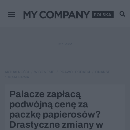
Menu główne
REKLAMA
AKTUALNOŚCI
W BIZNESIE
PRAWO I PODATKI
FINANSE
MOJA FIRMA
Palacze zapłacą
podwójną cenę za
paczkę papierosów?
Drastyczne zmiany w