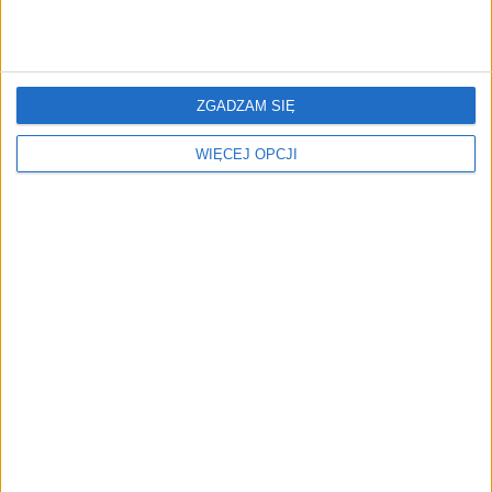
Sprytna podmiana
Ważne badania na temat e-
papierosów
ZGADZAM SIĘ
WIĘCEJ OPCJI
W listopadzie jest dobra
Co zrobić, by nasze
okazja, by rzucić palenie
postanowienia nie
upadały po kilku
tygodniach
Skala obniżania ryzyka