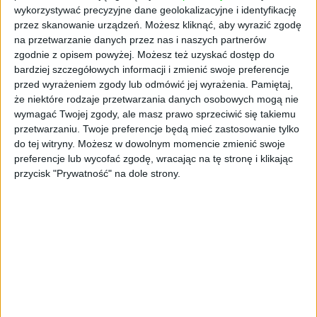
cyfrowych, wsparcie transformacji i budowę
wykorzystywać precyzyjne dane geolokalizacyjne i identyfikację
pierwszego w Europie Środkowo-Wschodniej,
przez skanowanie urządzeń. Możesz kliknąć, aby wyrazić zgodę
bezpiecznego i zaufanego regionu centrum
na przetwarzanie danych przez nas i naszych partnerów
przetwarzania danych w chmurze Microsoft o
zgodnie z opisem powyżej. Możesz też uzyskać dostęp do
bardziej szczegółowych informacji i zmienić swoje preferencje
globalnej skali. Oznacza to dostęp do
przed wyrażeniem zgody lub odmówić jej wyrażenia.
Pamiętaj,
światowej klasy technologii, a w szczególności
że niektóre rodzaje przetwarzania danych osobowych mogą nie
rozwiązań chmurowych, z poziomu data
wymagać Twojej zgody, ale masz prawo sprzeciwić się takiemu
center zlokalizowanego w Polsce - powiedział
przetwarzaniu. Twoje preferencje będą mieć zastosowanie tylko
Mark Loughran, dyrektor generalny polskiego
do tej witryny. Możesz w dowolnym momencie zmienić swoje
oddziału Microsoft.
preferencje lub wycofać zgodę, wracając na tę stronę i klikając
przycisk "Prywatność" na dole strony.
Partnerstwo z Microsoft pozwala OChK na
dodatkową dywersyfikację oferty. Rozszerza ją
o rozwiązania platformy chmurowej Azure,
m.in. usługi infrastruktury sieciowej, baz
danych, analityki, sztucznej inteligencji (AI) i
Internetu rzeczy (IoT). W ofercie OChK znajdą
się także rozwiązania Microsoft 365,
zapewniające dostęp do aplikacji