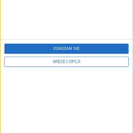
25 wpływowych kobiet w
startup sprawi, że to
technologiach
koniec strachu przed
dentystą?
ZGADZAM SIĘ
WIĘCEJ OPCJI
Emplocity przejmuje za
Duży sukces Robotron
prawie 10 mln zł startup
Surgical Technologies.
Bulletprove
Światowy gigant
przejmuje ich platformę AI
Czy AI potrafi rozpoznać
Kolejna edycja BCC Mixer