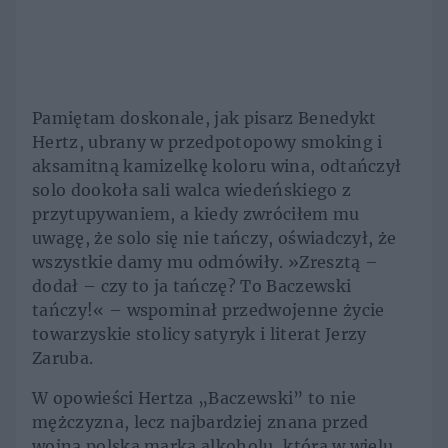
Pamiętam doskonale, jak pisarz Benedykt
Hertz, ubrany w przedpotopowy smoking i
aksamitną kamizelkę koloru wina, odtańczył
solo dookoła sali walca wiedeńskiego z
przytupywaniem, a kiedy zwróciłem mu
uwagę, że solo się nie tańczy, oświadczył, że
wszystkie damy mu odmówiły. »Zresztą –
dodał – czy to ja tańczę? To Baczewski
tańczy!« – wspominał przedwojenne życie
towarzyskie stolicy satyryk i literat Jerzy
Zaruba.
W opowieści Hertza „Baczewski” to nie
mężczyzna, lecz najbardziej znana przed
wojną polska marka alkoholu, która w wielu