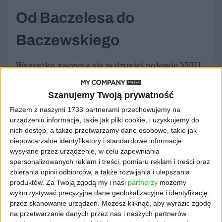
Od Baczelesa do
Baczewskiego
Wszystko zaczyna się w drugiej połowie XVIII
w. we wsi Wybranówka, niecałe 50 km od
Lwowa. Lejb Baczeles, miejscowy Żyd, zajmuje
Szanujemy Twoją prywatność
się tam gorzelnictwem, być może arenduje
Razem z naszymi 1733 partnerami przechowujemy na
pańską karczmę. Po pierwszym rozbiorze
urządzeniu informacje, takie jak pliki cookie, i uzyskujemy do
Polski cesarz austriacki zakazuje jednak
nich dostęp, a także przetwarzamy dane osobowe, takie jak
Żydom „rozpijania chłopów”, jednocześnie
niepowtarzalne identyfikatory i standardowe informacje
zezwalając im na swobodną zmianę miejsca
wysyłane przez urządzenie, w celu zapewniania
zamieszkania. Dlatego Lejb w 1782 r. przenosi
spersonalizowanych reklam i treści, pomiaru reklam i treści oraz
się na przedmieścia Lwowa i zakłada
zbierania opinii odbiorców, a także rozwijania i ulepszania
produktów.
Za Twoją zgodą my i nasi
partnerzy
możemy
manufakturę alkoholi. Na bazie płatków róż i
wykorzystywać precyzyjne dane geolokalizacyjne i identyfikację
miodu lipowego produkuje wysokiej jakości
przez skanowanie urządzeń. Możesz kliknąć, aby wyrazić zgodę
rosolisy, czyli aromatyzowane likiery.
na przetwarzanie danych przez nas i naszych partnerów