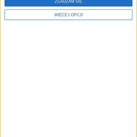
ZGADZAM SIĘ
ZOBACZ RÓWNIEŻ
WIĘCEJ OPCJI
Andrzej Szumowski:
Rośnie liczba polskich
producentów wódki
NAJNOWSZE
AKTUALNOŚCI
Superjacht, miliarder i 17,5 mln
euro prowizji. Nik Storonsky
pozwany