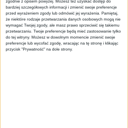
zgodnie z opisem powyżej. Możesz też uzyskać dostęp do
Data ta jest uważana za początek fabryki
bardziej szczegółowych informacji i zmienić swoje preferencje
Baczewskich. O samym Lejbie niewiele
przed wyrażeniem zgody lub odmówić jej wyrażenia.
Pamiętaj,
wiadomo, oprócz tego, że umiera w 1811 r., w
że niektóre rodzaje przetwarzania danych osobowych mogą nie
wieku 65 lat, przekazując prowadzenie
wymagać Twojej zgody, ale masz prawo sprzeciwić się takiemu
interesu swojej żonie. W latach 30. XIX w. we
przetwarzaniu. Twoje preferencje będą mieć zastosowanie tylko
do tej witryny. Możesz w dowolnym momencie zmienić swoje
Lwowie funkcjonuje firma Chaja Baczeles und
preferencje lub wycofać zgodę, wracając na tę stronę i klikając
son, którą po jakimś czasie przejmuje Mayer
przycisk "Prywatność" na dole strony.
Baczeles. Według historyków Chaja była żoną
Lejba, a Mayer jego wnukiem, choć
jednoznacznych dokumentów na ten temat
brakuje.
Równolegle do majątku Mayera Baczelesa
rosną jego aspiracje. W tamtym czasie
galicyjscy Żydzi, chcą piąć się po drabinie
społecznej, wybierają zwykle asymilację i
polonizację. Nic dziwnego, że w 1847 r. Mayer
przyjmuje chrzest w Kościele
rzymskokatolickim, stając się Leopoldem