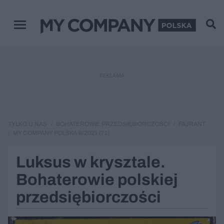
Menu główne
REKLAMA
TYLKO U NAS
BOHATEROWIE PRZEDSIĘBIORCZOŚCI
FAJRANT
MY COMPANY POLSKA 8/2021 (71)
Luksus w krysztale.
Bohaterowie polskiej
przedsiębiorczości