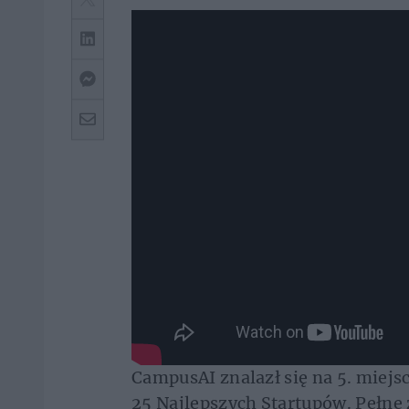
CampusAI znalazł się na 5. miejs
25 Najlepszych Startupów. Pełne 