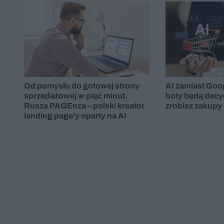
Od pomysłu do gotowej strony
AI zamiast Goo
sprzedażowej w pięć minut.
boty będą decy
Rusza PAGEnza – polski kreator
zrobisz zakupy
landing page’y oparty na AI