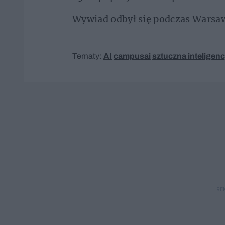
Wywiad odbył się podczas
Warsaw
Tematy:
AI
campusai
sztuczna inteligenc
RE