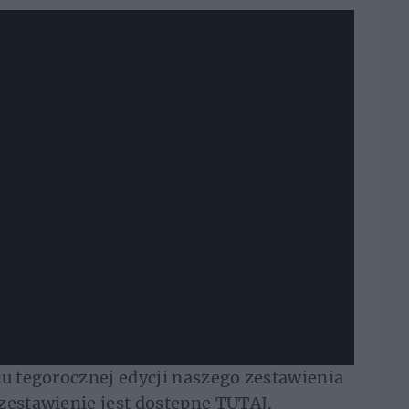
cu tegorocznej edycji naszego zestawienia
zestawienie jest dostępne
TUTAJ
.