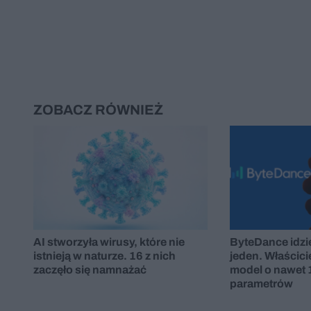
ZOBACZ RÓWNIEŻ
AI stworzyła wirusy, które nie
ByteDance idzi
istnieją w naturze. 16 z nich
jeden. Właścici
zaczęło się namnażać
model o nawet 
parametrów