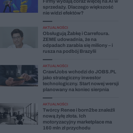
Firmy wydają coraz więcej na AI w
sprzedaży. Dlaczego większość
nie widzi efektów?
AKTUALNOŚCI
Obsługują Żabkę i Carrefoura.
ZEME udowadnia, że na
odpadach zarabia się miliony – i
rusza na podbój Brazylii
AKTUALNOŚCI
CrawlJobs wchodzi do JOBS.PL
jako strategiczny inwestor
technologiczny. Start nowej wersji
planowany na koniec sierpnia
AKTUALNOŚCI
Twórcy Renee i born2be znaleźli
nową żyłę złota. Ich
motoryzacyjny marketplace ma
160 mln zł przychodu