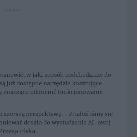
REKLAMA
astanowić, w jaki sposób podchodzimy do
są już dostępne narzędzia kosztujące
gą znacząco odmienić funkcjonowanie
o szerszą perspektywę. - Znaleźliśmy się
nieważ doszło do wystudzenia AI-owej
 Przegalińska.