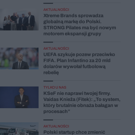
AKTUALNOŚCI
Xtreme Brands sprowadza
globalną markę do Polski.
STRONG Pilates ma być nowym
motorem ekspansji grupy
AKTUALNOŚCI
UEFA szykuje pozew przeciwko
FIFA. Plan Infantino za 20 mld
dolarów wywołał futbolową
rebelię
TYLKO U NAS
KSeF nie naprawi twojej firmy.
Vaidas Knieža (Fitek): „To system,
który brutalnie obnaża bałagan w
procesach”
AKTUALNOŚCI
Polski startup chce zmienić