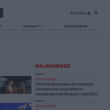
ZALOGUJ
E
FAJRANT
MIESIĘCZNIK
NAJNOWSZE
AKTUALNOŚCI
Od wirtualnej kawy do zaplecza
dla twórców. buycoffee.to
nawiązuje współpracę z JackSEO
AKTUALNOŚCI