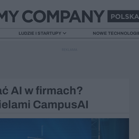
LUDZIE I STARTUPY
NOWE TECHNOLOGI
REKLAMA
ć AI w firmach?
ielami CampusAI