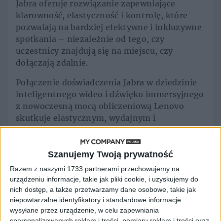
Jabra oferuje rozwiązanie zapewniające
klarowność, elastyczność i kontrolę, które
pozwalają na bardziej efektywne i inkluzywne
spotkania – niezależnie od tego, czy
uczestnicy znajdują się na miejscu, czy
dołączają zdalnie.
Połączenie doświadczenia Jabra w dziedzinie
inteligentnego wideo i dźwięku immersyjnego
z nowoczesną mocą obliczeniową Lenovo
skutkuje elastycznym, wydajnym i
przyszłościowym rozwiązaniem dla sal
konferencyjnych, które sprawia, że
współpraca hybrydowa staje się bardziej
Szanujemy Twoją prywatność
płynna i angażująca dla wszystkich.
Razem z naszymi 1733 partnerami przechowujemy na
urządzeniu informacje, takie jak pliki cookie, i uzyskujemy do
Rozwiązanie
nich dostęp, a także przetwarzamy dane osobowe, takie jak
niepowtarzalne identyfikatory i standardowe informacje
wideokonferencyjne
wysyłane przez urządzenie, w celu zapewniania
spersonalizowanych reklam i treści, pomiaru reklam i treści oraz