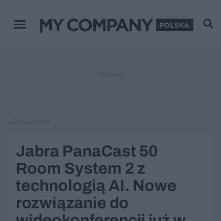
Menu główne
REKLAMA
AKTUALNOŚCI
Jabra PanaCast 50
Room System 2 z
technologią AI. Nowe
rozwiązanie do
wideokonferencji już w