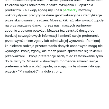
gotowe na przyszłość
zbierania opinii odbiorców, a także rozwijania i ulepszania
produktów.
Za Twoją zgodą my i nasi
partnerzy
możemy
wykorzystywać precyzyjne dane geolokalizacyjne i identyfikację
PanaCast 50 Room System 2 wprowadza
przez skanowanie urządzeń. Możesz kliknąć, aby wyrazić zgodę
ukierunkowane ulepszenia, które odpowiadają
na przetwarzanie danych przez nas i naszych partnerów
na zmieniające się potrzeby pracy hybrydowej
zgodnie z opisem powyżej. Możesz też uzyskać dostęp do
bardziej szczegółowych informacji i zmienić swoje preferencje
i rosnące wykorzystanie narzędzi współpracy
przed wyrażeniem zgody lub odmówić jej wyrażenia.
Pamiętaj,
opartych na AI. W miarę jak firmy coraz
że niektóre rodzaje przetwarzania danych osobowych mogą nie
częściej wdrażają funkcje oparte na sztucznej
wymagać Twojej zgody, ale masz prawo sprzeciwić się takiemu
inteligencji w celu poprawy produktywności i
przetwarzaniu. Twoje preferencje będą mieć zastosowanie tylko
komunikacji, infrastruktura systemowa musi
do tej witryny. Możesz w dowolnym momencie zmienić swoje
za tymi zmianami nadążać. Podczas gdy wideo
preferencje lub wycofać zgodę, wracając na tę stronę i klikając
bar PanaCast 50 pozostaje niezmieniony,
przycisk "Prywatność" na dole strony.
oferując obraz 4K wspierany przez AI i
krystalicznie czysty dźwięk, nowy pakiet
wprowadza potężniejsze urządzenie
obliczeniowe Lenovo zoptymalizowane pod
kątem obciążeń AI oraz dwa nowe kontrolery
Lenovo, które zwiększają elastyczność i