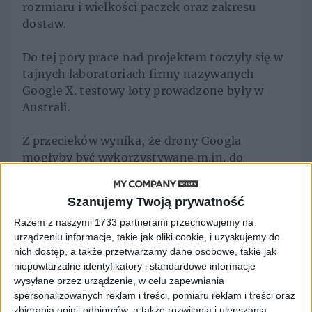
rozmiaru i wielkości paczek oraz zakresu
dostaw.
Do tej pory prace nad projektem toczyły się w
tajnych laboratoriach firmy nazywanych
Google X. testowy loty prowadzone były w
Australi.
Z przecieków wynika, że drony Googla
mogłyby być wykorzystywane m.in. do
pomocy ofiarom klęsk żywiołowych czy do
dostarczania pomocy medycznej. Miałby być
Szanujemy Twoją prywatność
one wyposażone w wyciągarkę, która
Razem z naszymi 1733 partnerami przechowujemy na
pozwalałaby podejmować i dostarczać towary
urządzeniu informacje, takie jak pliki cookie, i uzyskujemy do
z powietrza, bez konieczności lądowania
nich dostęp, a także przetwarzamy dane osobowe, takie jak
drona na ziemi.
niepowtarzalne identyfikatory i standardowe informacje
wysyłane przez urządzenie, w celu zapewniania
Drony wykorzystuje już komercyjnie Amazon,
spersonalizowanych reklam i treści, pomiaru reklam i treści oraz
który wykorzystuje je do dostarczania paczek
zbierania opinii odbiorców, a także rozwijania i ulepszania