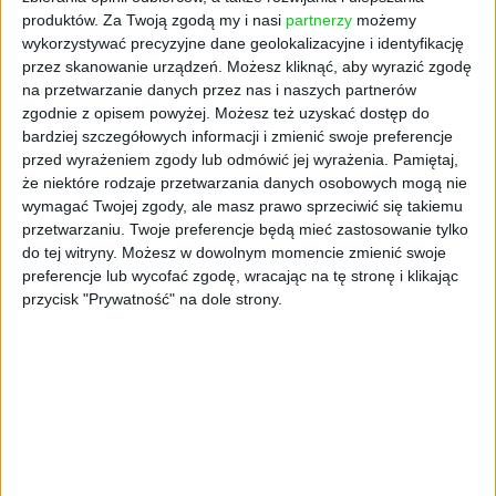
o masie nieprzekraczającej 2,3 kg na
produktów.
Za Twoją zgodą my i nasi
partnerzy
możemy
wykorzystywać precyzyjne dane geolokalizacyjne i identyfikację
niewielkie odległości (do odbiorców,
przez skanowanie urządzeń. Możesz kliknąć, aby wyrazić zgodę
zlokalizowanych w promieniu do 30 minut od
na przetwarzanie danych przez nas i naszych partnerów
magazynu firmy).
zgodnie z opisem powyżej. Możesz też uzyskać dostęp do
bardziej szczegółowych informacji i zmienić swoje preferencje
Na pocztku roku wykorzystanie dronów w
przed wyrażeniem zgody lub odmówić jej wyrażenia.
Pamiętaj,
dostawach testował także największy chiński
że niektóre rodzaje przetwarzania danych osobowych mogą nie
sprzedwca online - Alibaba. Trzydniowe testy
wymagać Twojej zgody, ale masz prawo sprzeciwić się takiemu
przetwarzaniu. Twoje preferencje będą mieć zastosowanie tylko
prowadzono w sąsiedztwie biur firmy w
do tej witryny. Możesz w dowolnym momencie zmienić swoje
Peknie, Shanghaju i Kantonu.
preferencje lub wycofać zgodę, wracając na tę stronę i klikając
przycisk "Prywatność" na dole strony.
O pozwolenie na testy dostaw za pomocą
dronów wystąpił także amerykański Walmart.
Tematy:
nowe technologie