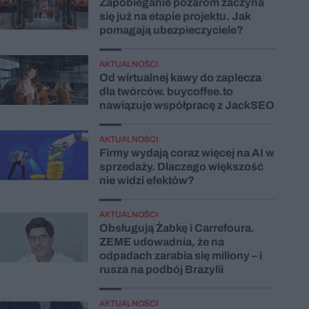
Zapobieganie pożarom zaczyna
się już na etapie projektu. Jak
pomagają ubezpieczyciele?
AKTUALNOŚCI
Od wirtualnej kawy do zaplecza
dla twórców. buycoffee.to
nawiązuje współpracę z JackSEO
AKTUALNOŚCI
Firmy wydają coraz więcej na AI w
sprzedaży. Dlaczego większość
nie widzi efektów?
AKTUALNOŚCI
Obsługują Żabkę i Carrefoura.
ZEME udowadnia, że na
odpadach zarabia się miliony – i
rusza na podbój Brazylii
AKTUALNOŚCI