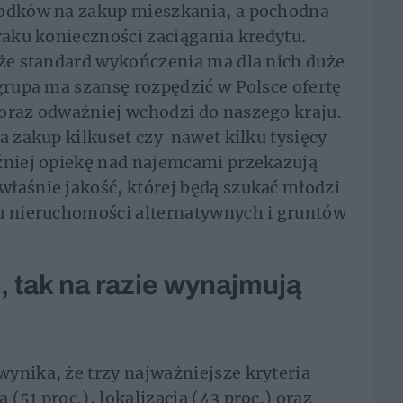
rodków na zakup mieszkania, a pochodna
raku konieczności zaciągania kredytu.
 że standard wykończenia ma dla nich duże
 grupa ma szansę rozpędzić w Polsce ofertę
coraz odważniej wchodzi do naszego kraju.
a zakup kilkuset czy
nawet kilku tysięcy
óźniej opiekę nad najemcami przekazują
łaśnie jakość, której będą szukać młodzi
u nieruchomości alternatywnych i gruntów
o, tak na razie wynajmują
ynika, że trzy najważniejsze kryteria
(51 proc.), lokalizacja (43 proc.) oraz