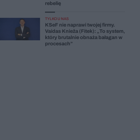
rebelię
TYLKO U NAS
KSeF nie naprawi twojej firmy.
Vaidas Knieža (Fitek): „To system,
który brutalnie obnaża bałagan w
procesach”