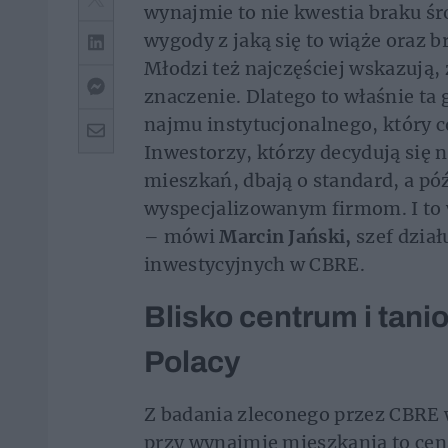
wynajmie to nie kwestia braku ś
wygody z jaką się to wiąże oraz b
Młodzi też najczęściej wskazują,
znaczenie. Dlatego to właśnie ta
najmu instytucjonalnego, który 
Inwestorzy, którzy decydują się n
mieszkań, dbają o standard, a p
wyspecjalizowanym firmom. I to w
– mówi
Marcin Jański,
szef dział
inwestycyjnych w CBRE.
Blisko centrum i tani
Polacy
Z badania zleconego przez CBRE w
przy wynajmie mieszkania to cena 