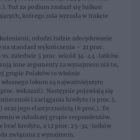
.). Tuż za podium znalazł się balkon
ących, którego rola wzrosła w trakcie
okoleniami, młodzi ludzie zdecydowanie
gę na standard wykończenia – 21 proc.
a vs. zaledwie 5 proc. wśród 34-44-latków.
zują inne argumenty za wynajmem niż to,
ej grupie Polaków to właśnie
p własnego lokum są najważniejszym
proc. wskazań). Następnie pojawiają się
nieczności zaciągania kredytu (9 proc.),
 oraz jego elastycznością (6 proc.). Te
czeniu w młodszej grupie respondentów.
e brać kredytu, a 12 proc. 25-34-latków
oda związana z wynajmem.