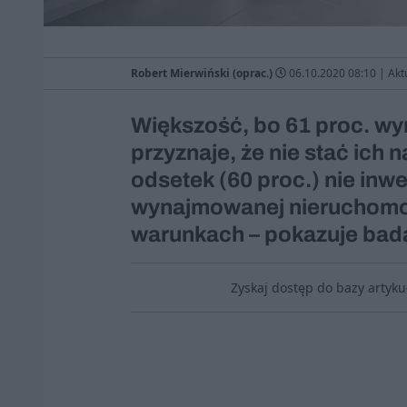
Robert Mierwiński (oprac.)
06.10.2020 08:10
|
Akt
Większość, bo 61 proc. w
przyznaje, że nie stać ic
odsetek (60 proc.) nie inw
wynajmowanej nieruchomoś
warunkach – pokazuje bad
Zyskaj dostęp do bazy artyk