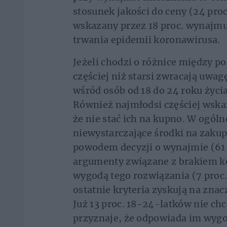
stosunek jakości do ceny (24 proc
wskazany przez 18 proc. wynajmuj
trwania epidemii koronawirusa.
Jeżeli chodzi o różnice między p
częściej niż starsi zwracają uwa
wśród osób od 18 do 24 roku życi
Również najmłodsi częściej wska
że nie stać ich na kupno. W ogóln
niewystarczające środki na zaku
powodem decyzji o wynajmie (61 
argumenty związane z brakiem ko
wygodą tego rozwiązania (7 proc.)
ostatnie kryteria zyskują na zna
Już 13 proc. 18-24-latków nie chc
przyznaje, że odpowiada im wyg