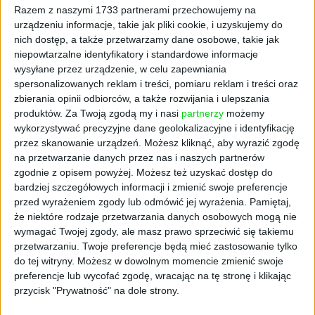
Razem z naszymi 1733 partnerami przechowujemy na
urządzeniu informacje, takie jak pliki cookie, i uzyskujemy do
nich dostęp, a także przetwarzamy dane osobowe, takie jak
niepowtarzalne identyfikatory i standardowe informacje
wysyłane przez urządzenie, w celu zapewniania
spersonalizowanych reklam i treści, pomiaru reklam i treści oraz
zbierania opinii odbiorców, a także rozwijania i ulepszania
produktów.
Za Twoją zgodą my i nasi
partnerzy
możemy
wykorzystywać precyzyjne dane geolokalizacyjne i identyfikację
przez skanowanie urządzeń. Możesz kliknąć, aby wyrazić zgodę
na przetwarzanie danych przez nas i naszych partnerów
FRANCZYZOWY BIZNES
zgodnie z opisem powyżej. Możesz też uzyskać dostęp do
Biurowa rewolucja. Firmy
bardziej szczegółowych informacji i zmienić swoje preferencje
przestawiają się na biura elastyczne
przed wyrażeniem zgody lub odmówić jej wyrażenia.
Pamiętaj,
że niektóre rodzaje przetwarzania danych osobowych mogą nie
Materiał partnera
17.05.2021
wymagać Twojej zgody, ale masz prawo sprzeciwić się takiemu
przetwarzaniu. Twoje preferencje będą mieć zastosowanie tylko
do tej witryny. Możesz w dowolnym momencie zmienić swoje
preferencje lub wycofać zgodę, wracając na tę stronę i klikając
przycisk "Prywatność" na dole strony.