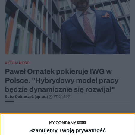
AKTUALNOŚCI
Paweł Ornatek pokieruje IWG w
Polsce. "Hybrydowy model pracy
będzie dynamicznie się rozwijał"
Kuba Dobroszek (oprac.)
27.09.2021
Szanujemy Twoją prywatność