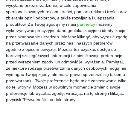
wysyłane przez urządzenie, w celu zapewniania
spersonalizowanych reklam i treści, pomiaru reklam i treści oraz
zbierania opinii odbiorców, a także rozwijania i ulepszania
produktów.
Za Twoją zgodą my i nasi
partnerzy
możemy
wykorzystywać precyzyjne dane geolokalizacyjne i identyfikację
przez skanowanie urządzeń. Możesz kliknąć, aby wyrazić zgodę
na przetwarzanie danych przez nas i naszych partnerów
zgodnie z opisem powyżej. Możesz też uzyskać dostęp do
bardziej szczegółowych informacji i zmienić swoje preferencje
przed wyrażeniem zgody lub odmówić jej wyrażenia.
Pamiętaj,
AKTUALNOŚCI
że niektóre rodzaje przetwarzania danych osobowych mogą nie
Rząd zainwestuje miliardy w
wymagać Twojej zgody, ale masz prawo sprzeciwić się takiemu
produkcję amunicji w Polsce. Bez
przetwarzaniu. Twoje preferencje będą mieć zastosowanie tylko
do tej witryny. Możesz w dowolnym momencie zmienić swoje
niej jesteśmy narażeni na militarne
preferencje lub wycofać zgodę, wracając na tę stronę i klikając
ciosy
przycisk "Prywatność" na dole strony.
Wiktor Cyrny (oprac.)
05.11.2024