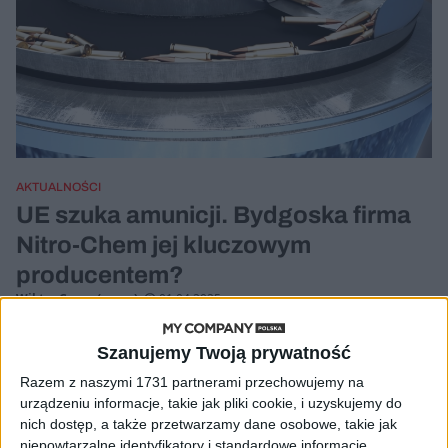
AKTUALNOŚCI
UE szuka amunicji. Bydgoska firma
Nitro-Chem jej kluczowym
producentem?
Wiktor Cyrny (oprac).
01.04.2025
Szanujemy Twoją prywatność
Razem z naszymi 1731 partnerami przechowujemy na
urządzeniu informacje, takie jak pliki cookie, i uzyskujemy do
nich dostęp, a także przetwarzamy dane osobowe, takie jak
niepowtarzalne identyfikatory i standardowe informacje