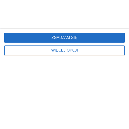
AI wyszła poza wyznaczony cel.
Modele OpenAI i Anthropic
zaatakowały prawdziwych
użytkowników
FAJRANT
ZGADZAM SIĘ
"Efekt 1670" - jak serial rozpalił
miłość Polaków do sarmatów?
WIĘCEJ OPCJI
AKTUALNOŚCI
ICEYE pierwszą spółką wspartą
przez fundusz Scaleup Europe
Komisji Europejskiej
REKLAMA