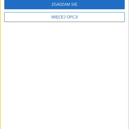
ZGADZAM SIĘ
WIĘCEJ OPCJI
74
ZARZĄDZANIE
Zanurzeni w języku
W biznesie znajomość języków obcych jest
bardzo często niezbędna, szczególnie
angielszczyzny, będącej lingua franca
dzisiejszego świata. Trzeba się jej porządnie
nauczyć, a tymczasem zaganianemu
przedsiębiorcy ciężko znaleźć na to czas i siły.
Podpowiadamy, jak sobie pomóc.