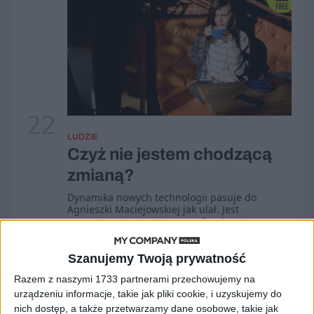
22
LUDZIE
Czyż nie jestem chodzącą
zmianą?
Dynamika nowych technologii pasuje do
Agnieszki Maciejowskiej jak ulał. Jest
energiczna i optymistyczna. Przekonuje
wszystkich, że zmiany, choć mogą być
ryzykowne, ostatecznie przynoszą korzyść.
Szanujemy Twoją prywatność
Karolina Prewęcka
Razem z naszymi 1733 partnerami przechowujemy na
urządzeniu informacje, takie jak pliki cookie, i uzyskujemy do
nich dostęp, a także przetwarzamy dane osobowe, takie jak