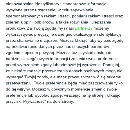
niepowtarzalne identyfikatory i standardowe informacje
wysyłane przez urządzenie, w celu zapewniania
spersonalizowanych reklam i treści, pomiaru reklam i treści oraz
zbierania opinii odbiorców, a także rozwijania i ulepszania
produktów.
Za Twoją zgodą my i nasi
partnerzy
możemy
wykorzystywać precyzyjne dane geolokalizacyjne i identyfikację
przez skanowanie urządzeń. Możesz kliknąć, aby wyrazić zgodę
na przetwarzanie danych przez nas i naszych partnerów
zgodnie z opisem powyżej. Możesz też uzyskać dostęp do
bardziej szczegółowych informacji i zmienić swoje preferencje
26
przed wyrażeniem zgody lub odmówić jej wyrażenia.
Pamiętaj,
że niektóre rodzaje przetwarzania danych osobowych mogą nie
LUDZIE
wymagać Twojej zgody, ale masz prawo sprzeciwić się takiemu
Haust radości od rana
przetwarzaniu. Twoje preferencje będą mieć zastosowanie tylko
Ludzie czekają na nasze kolejne skarpetki! Są
do tej witryny. Możesz w dowolnym momencie zmienić swoje
wśród nich prawdziwi kolekcjonerzy – cieszy się
preferencje lub wycofać zgodę, wracając na tę stronę i klikając
Adrian Morawiak, który wraz z Maciejem
przycisk "Prywatność" na dole strony.
Butkowskim stworzył markę Many Mornings.
Coś w tym jest: od niemal trzech lat sprzedaż
ich radosnych skarpet rośnie o 200 proc.
rocznie, a klientów mają już na całym świecie.
Karolina Prewęcka