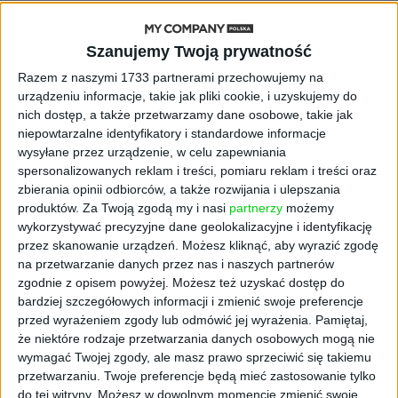
narzucić zakup, spotykają się z niechęcią
widzów. Konsumenci poszukują inspiracji i w
Szanujemy Twoją prywatność
tym tkwi biznesowy potencjał naszej spółki.
Handel elektroniczny i platformy
Razem z naszymi 1733 partnerami przechowujemy na
społecznościowe otworzyły dostęp do
urządzeniu informacje, takie jak pliki cookie, i uzyskujemy do
nich dostęp, a także przetwarzamy dane osobowe, takie jak
rekomendacji influencerów, którzy zwiększają
niepowtarzalne identyfikatory i standardowe informacje
względność emocjonalną, a tym samym
wysyłane przez urządzenie, w celu zapewniania
“content relevant advertising” można już
spersonalizowanych reklam i treści, pomiaru reklam i treści oraz
zobaczyć w takich miejscach jak: Ikea,
zbierania opinii odbiorców, a także rozwijania i ulepszania
Facebook, czy obecnie - Insbuy. Docelowi
produktów.
Za Twoją zgodą my i nasi
partnerzy
możemy
odbiorcy wykazują niechęć do linearnych,
wykorzystywać precyzyjne dane geolokalizacyjne i identyfikację
narzucających się, niechcianych reklam i są
przez skanowanie urządzeń. Możesz kliknąć, aby wyrazić zgodę
na przetwarzanie danych przez nas i naszych partnerów
gotowi zapłacić, aby ich nie oglądać (np.
zgodnie z opisem powyżej. Możesz też uzyskać dostęp do
Spotify, YouTube, czy Netflix) – dodaje
bardziej szczegółowych informacji i zmienić swoje preferencje
Mikołaj Krzemiński.
przed wyrażeniem zgody lub odmówić jej wyrażenia.
Pamiętaj,
że niektóre rodzaje przetwarzania danych osobowych mogą nie
Przeczytaj także: Najlepszy
pomysł na biznes
wymagać Twojej zgody, ale masz prawo sprzeciwić się takiemu
przetwarzaniu. Twoje preferencje będą mieć zastosowanie tylko
Insbuy z narzędziem
do tej witryny. Możesz w dowolnym momencie zmienić swoje