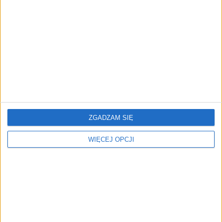
Nowa inwestycja Spinaker
Spinaker Alfa inwestuje w
Alfa. Fundusz postawił na
HRobots
fintech
ZGADZAM SIĘ
WIĘCEJ OPCJI
Unfold.vc inwestuje w
PGNiG inwestuje w
startup z USA. To Wally
startup. Firma chce
Health, czyli cyfrowe
zwiększyć szanse na
gabinety dentystyczne
przewidywanie awarii