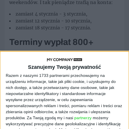
weekendów. I tak pieniądze trafią na konta:
zamiast 4 stycznia - 3 stycznia,
zamiast 12 stycznia - 10 stycznia,
zamiast 18 stycznia - 17 stycznia.
Terminy wypłat 800+
Świadczenie 800+ jest przelewane w stałych
terminach. To, w jaki dzień akurat my
Szanujemy Twoją prywatność
będziemy otrzymywać świadczenie, jest
Razem z naszymi 1733 partnerami przechowujemy na
dopierane losowo, ale raz przydzielony dzień,
urządzeniu informacje, takie jak pliki cookie, i uzyskujemy do
nie zmienia się do końca pobierania
nich dostęp, a także przetwarzamy dane osobowe, takie jak
świadczenia.
niepowtarzalne identyfikatory i standardowe informacje
wysyłane przez urządzenie, w celu zapewniania
800+ przelewane jest 2., 4., 7., 9., 12., 14., 16.,
spersonalizowanych reklam i treści, pomiaru reklam i treści oraz
18., 20. i 22 dnia każdego miesiąca. Jeżeli ten
zbierania opinii odbiorców, a także rozwijania i ulepszania
dzień wypada w sobotę, przelewy wychodzą w
produktów.
Za Twoją zgodą my i nasi
partnerzy
możemy
poprzedzający ją piątek. Tak samo jest w dni,
wykorzystywać precyzyjne dane geolokalizacyjne i identyfikację