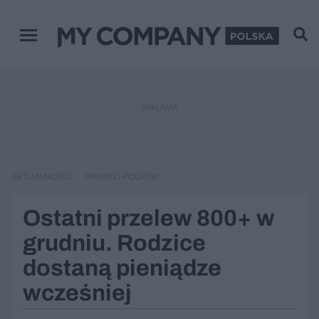
Menu główne
REKLAMA
AKTUALNOŚCI
PRAWO I PODATKI
Ostatni przelew 800+ w
grudniu. Rodzice
dostaną pieniądze
wcześniej