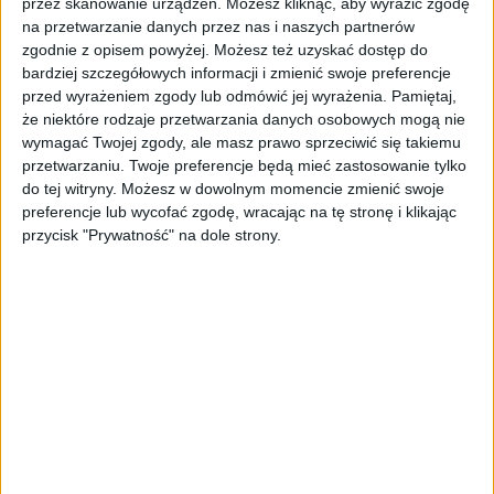
przez skanowanie urządzeń. Możesz kliknąć, aby wyrazić zgodę
w które wypadają na niedzielę i święta.
na przetwarzanie danych przez nas i naszych partnerów
Patrząc na kalendarz, rodzice mogą
zgodnie z opisem powyżej. Możesz też uzyskać dostęp do
spodziewać się wcześniejszych wypłat
bardziej szczegółowych informacji i zmienić swoje preferencje
świadczenia.
przed wyrażeniem zgody lub odmówić jej wyrażenia.
Pamiętaj,
że niektóre rodzaje przetwarzania danych osobowych mogą nie
wymagać Twojej zgody, ale masz prawo sprzeciwić się takiemu
Tematy:
800 +
800 plus
pieniądze
rodzice
przetwarzaniu. Twoje preferencje będą mieć zastosowanie tylko
do tej witryny. Możesz w dowolnym momencie zmienić swoje
świadczenia
preferencje lub wycofać zgodę, wracając na tę stronę i klikając
przycisk "Prywatność" na dole strony.
REKLAMA