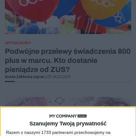
AKTUALNOŚCI
Podwójne przelewy świadczenia 800
plus w marcu. Kto dostanie
pieniądze od ZUS?
Aneta Zabłocka (oprac.)
24.02.2025
Szanujemy Twoją prywatność
Razem z naszymi 1733 partnerami przechowujemy na