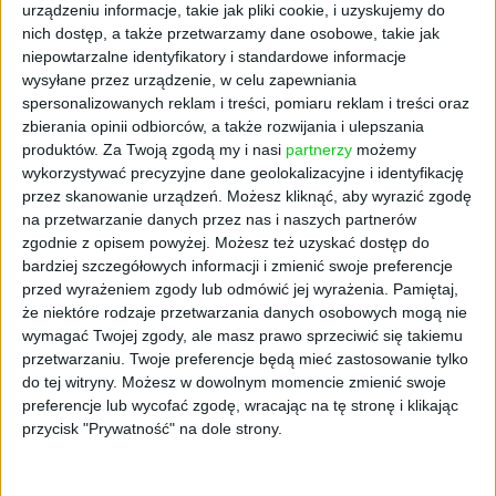
urządzeniu informacje, takie jak pliki cookie, i uzyskujemy do
nich dostęp, a także przetwarzamy dane osobowe, takie jak
niepowtarzalne identyfikatory i standardowe informacje
wysyłane przez urządzenie, w celu zapewniania
spersonalizowanych reklam i treści, pomiaru reklam i treści oraz
zbierania opinii odbiorców, a także rozwijania i ulepszania
produktów.
Za Twoją zgodą my i nasi
partnerzy
możemy
wykorzystywać precyzyjne dane geolokalizacyjne i identyfikację
AKTUALNOŚCI
przez skanowanie urządzeń. Możesz kliknąć, aby wyrazić zgodę
Nowy okres rozliczeniowy programu
na przetwarzanie danych przez nas i naszych partnerów
Rodzina 800+. Wnioski można
zgodnie z opisem powyżej. Możesz też uzyskać dostęp do
bardziej szczegółowych informacji i zmienić swoje preferencje
składać od 1 lutego
przed wyrażeniem zgody lub odmówić jej wyrażenia.
Pamiętaj,
Aneta Zabłocka
09.01.2025
że niektóre rodzaje przetwarzania danych osobowych mogą nie
wymagać Twojej zgody, ale masz prawo sprzeciwić się takiemu
przetwarzaniu. Twoje preferencje będą mieć zastosowanie tylko
do tej witryny. Możesz w dowolnym momencie zmienić swoje
preferencje lub wycofać zgodę, wracając na tę stronę i klikając
przycisk "Prywatność" na dole strony.