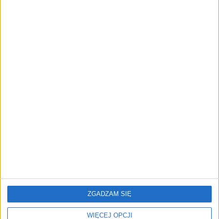
AKTUALNOŚCI
Świadczenia 800 plus i dla osób z
niepełnosprawnością dostępne
przez stronę banku
Igor Blukowski (oprac.)
02.02.2024
ZGADZAM SIĘ
WIĘCEJ OPCJI