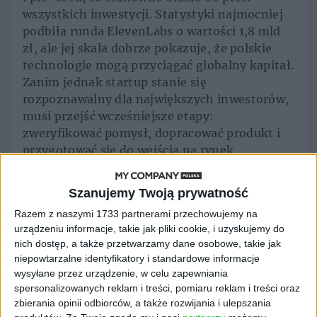
wszystkich inwestycji. Statystyki najmocniej
podbiła runda ElevenLabs o wartości 1,8 mld
zł, ale jej skala dobrze pokazuje, że polskie
technologie mogą przyciągać globalny kapitał.
Zanim jednak startup stanie się
rozpoznawalny dla największych inwestorów,
musi przejść wcześniejsze etapy:
zweryfikować pomysł, dopracować produkt i
przygotować się do wejścia na rynek.
Sukces zaczyna się od
Szanujemy Twoją prywatność
pierwszego kroku
Razem z naszymi 1733 partnerami przechowujemy na
urządzeniu informacje, takie jak pliki cookie, i uzyskujemy do
nich dostęp, a także przetwarzamy dane osobowe, takie jak
Wśród dotychczasowych beneficjentów
niepowtarzalne identyfikatory i standardowe informacje
„Platform startowych dla nowych pomysłów”
wysyłane przez urządzenie, w celu zapewniania
są firmy rozwijające rozwiązania z różnych
spersonalizowanych reklam i treści, pomiaru reklam i treści oraz
zbierania opinii odbiorców, a także rozwijania i ulepszania
obszarów – od technologii kosmicznych,