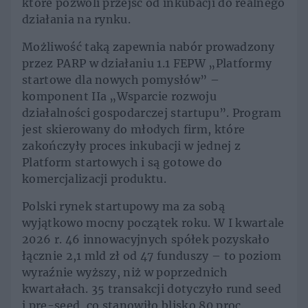
które pozwoli przejść od inkubacji do realnego
działania na rynku.
Możliwość taką zapewnia nabór prowadzony
przez PARP w działaniu 1.1 FEPW „Platformy
startowe dla nowych pomysłów” –
komponent IIa „Wsparcie rozwoju
działalności gospodarczej startupu”. Program
jest skierowany do młodych firm, które
zakończyły proces inkubacji w jednej z
Platform startowych i są gotowe do
komercjalizacji produktu.
Polski rynek startupowy ma za sobą
wyjątkowo mocny początek roku. W I kwartale
2026 r. 46 innowacyjnych spółek pozyskało
łącznie 2,1 mld zł od 47 funduszy – to poziom
wyraźnie wyższy, niż w poprzednich
kwartałach. 35 transakcji dotyczyło rund seed
i pre-seed, co stanowiło blisko 80 proc.