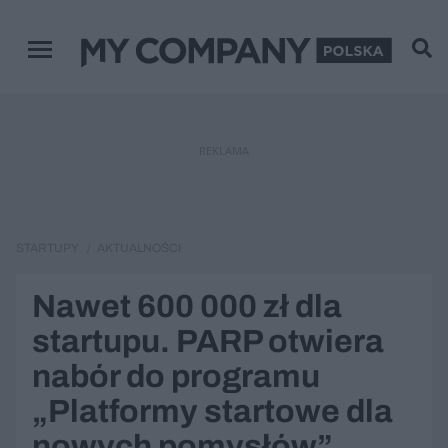
Menu główne
REKLAMA
STARTUPY
AKTUALNOŚCI
Nawet 600 000 zł dla
startupu. PARP otwiera
nabór do programu
„Platformy startowe dla
nowych pomysłów”