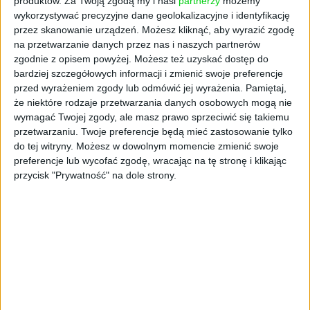
produktów.
Za Twoją zgodą my i nasi
partnerzy
możemy
przez fashiontech, po medtech. Jedną z nich
wykorzystywać precyzyjne dane geolokalizacyjne i identyfikację
jest Erend Space, twórca aplikacji Hive Mind.
przez skanowanie urządzeń. Możesz kliknąć, aby wyrazić zgodę
Dla spółki udział w programie był jednym z
na przetwarzanie danych przez nas i naszych partnerów
elementów budowania gotowości do wejścia
zgodnie z opisem powyżej. Możesz też uzyskać dostęp do
na rynek i rozmów z inwestorami.
bardziej szczegółowych informacji i zmienić swoje preferencje
przed wyrażeniem zgody lub odmówić jej wyrażenia.
Pamiętaj,
– Współpraca z PARP umożliwiła nam
że niektóre rodzaje przetwarzania danych osobowych mogą nie
inwestycję w budowę marki, działania
wymagać Twojej zgody, ale masz prawo sprzeciwić się takiemu
medialne oraz rozwój kultury organizacyjnej
przetwarzaniu. Twoje preferencje będą mieć zastosowanie tylko
do tej witryny. Możesz w dowolnym momencie zmienić swoje
– wartości, które dopełniły firmę oraz
preferencje lub wycofać zgodę, wracając na tę stronę i klikając
ostatecznie przygotowały nas do premiery
przycisk "Prywatność" na dole strony.
aplikacji Hive Mind i gotowości do rozmów z
inwestorami prywatnymi – mówi Mariusz
Dmochowski, CEO Erend Space.
Z działania „Platformy startowe dla nowych
pomysłów” skorzystała również firma
WearMeUp.Club, która otrzymała 600 tys. zł
dotacji. Środki pomogły jej rozwijać produkt
po zakończeniu etapu inkubacji.