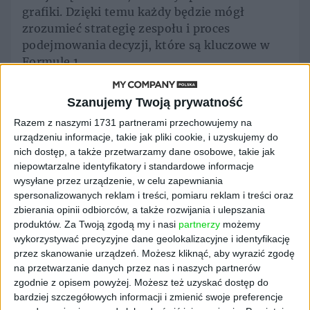
grafiki. Dzięki temu każdy będzie mógł
zrozumieć strategię zespołu i proces
podejmowania decyzji, które są kluczowe w
Formule 1.
Lepsza łączność dzięki
Szanujemy Twoją prywatność
platformie Slack
Razem z naszymi 1731 partnerami przechowujemy na
urządzeniu informacje, takie jak pliki cookie, i uzyskujemy do
nich dostęp, a także przetwarzamy dane osobowe, takie jak
Współpraca nie kończy się na torze. Zespół
niepowtarzalne identyfikatory i standardowe informacje
VCARB zamierza wykorzystać
Slacka
, aby
wysyłane przez urządzenie, w celu zapewniania
jeszcze lepiej łączyć swoje globalne ekipy i
spersonalizowanych reklam i treści, pomiaru reklam i treści oraz
zbierania opinii odbiorców, a także rozwijania i ulepszania
usprawniać codzienne zadania – od
produktów.
Za Twoją zgodą my i nasi
partnerzy
możemy
technicznych operacji podczas wyścigu po
wykorzystywać precyzyjne dane geolokalizacyjne i identyfikację
zarządzanie społecznością fanów.
przez skanowanie urządzeń. Możesz kliknąć, aby wyrazić zgodę
na przetwarzanie danych przez nas i naszych partnerów
W planach jest także stworzenie
dedykowanej
zgodnie z opisem powyżej. Możesz też uzyskać dostęp do
grupy dla kibiców na Slacku
. Fani mają tam
bardziej szczegółowych informacji i zmienić swoje preferencje
otrzymywać ekskluzywne treści i wspólnie