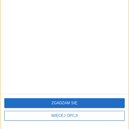
decydować, gdzie zrobisz
Hassabis oddaje stery, a
zakupy
architekci Gemini
zakładają własny startup
AI wyszła poza
Firmy wydają coraz więcej
wyznaczony cel. Modele
na AI w sprzedaży.
OpenAI i Anthropic
Dlaczego większość nie
zaatakowały prawdziwych
widzi efektów?
użytkowników
ZGADZAM SIĘ
WIĘCEJ OPCJI