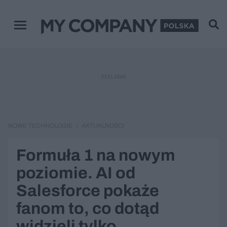
Menu główne
REKLAMA
NOWE TECHNOLOGIE
AKTUALNOŚCI
Formuła 1 na nowym
poziomie. AI od
Salesforce pokaże
fanom to, co dotąd
widzieli tylko