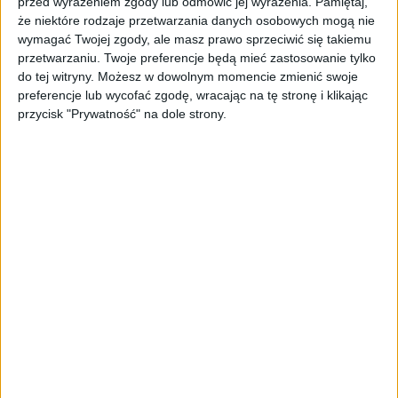
przed wyrażeniem zgody lub odmówić jej wyrażenia.
Pamiętaj,
przeżywać sportowe emocje w czasie
że niektóre rodzaje przetwarzania danych osobowych mogą nie
rzeczywistym. Z kolei dla gości w strefie
wymagać Twojej zgody, ale masz prawo sprzeciwić się takiemu
przetwarzaniu. Twoje preferencje będą mieć zastosowanie tylko
Paddock Club
przygotowano ułatwienia w
do tej witryny. Możesz w dowolnym momencie zmienić swoje
logistyce i nawigacji, za które odpowie
preferencje lub wycofać zgodę, wracając na tę stronę i klikając
Agentforce 360. Pozwoli to pracownikom
przycisk "Prywatność" na dole strony.
obsługi skupić się na bezpośrednim kontakcie
z ludźmi, zamiast na kwestiach
organizacyjnych.
Głosy zza kulis
partnerstwa
Przedstawiciele obu stron podkreślają, że
nowa technologia to coś więcej niż zwykły
sponsoring – to cyfrowa transformacja
zespołu nowej generacji.
– Formuła 1 jest jednym z najbardziej