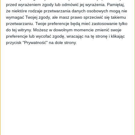
możemy być dumni. Moją ambicją jest
przed wyrażeniem zgody lub odmówić jej wyrażenia.
Pamiętaj,
rozwijać ten potencjał i uczynić naszą
że niektóre rodzaje przetwarzania danych osobowych mogą nie
uczelnię jednym z najbardziej nowoczesnych i
wymagać Twojej zgody, ale masz prawo sprzeciwić się takiemu
interdyscyplinarnych niepublicznych
przetwarzaniu. Twoje preferencje będą mieć zastosowanie tylko
ośrodków akademickich w Europie Środkowo-
do tej witryny. Możesz w dowolnym momencie zmienić swoje
Wschodniej – miejscem, które łączy prawo,
preferencje lub wycofać zgodę, wracając na tę stronę i klikając
przycisk "Prywatność" na dole strony.
biznes, medycynę i nowe technologie w jeden
spójny ekosystem wiedzy, badań i innowacji –
mówi dr hab. Małgorzata Gałązka-Sobotka,
nowa Rektor Uczelni Łazarskiego.
Jednym z priorytetów nowej kadencji będzie
jeszcze mocniejsza integracja nauki z
praktyką, rozwój współpracy z biznesem i
administracją publiczną oraz kształcenie
absolwentów przygotowanych do
rozwiązywania realnych problemów
współczesnego świata.
–
Dr hab. Małgorzata Gałązka-Sobotka od lat