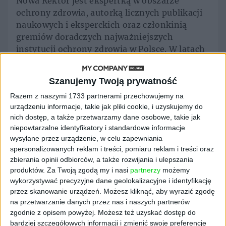
Nowa Rektor jest ekspertką w obszarze
ochrony zdrowia, autorką licznych publikacji
naukowych i eksperckich oraz członkinią
gremiów doradczych najważniejszych
instytucji ochrony zdrowia w Polsce. W latach
2015–2025 była wiceprzewodniczącą Rady
Narodowego Funduszu Zdrowia, obecnie
Szanujemy Twoją prywatność
zasiada m.in. w Radzie Naukowej Wojskowego
Razem z naszymi 1733 partnerami przechowujemy na
Instytutu Medycznego – Państwowego
urządzeniu informacje, takie jak pliki cookie, i uzyskujemy do
Instytutu Badawczego oraz Narodowego
nich dostęp, a także przetwarzamy dane osobowe, takie jak
Instytutu Geriatrii, Reumatologii i
niepowtarzalne identyfikatory i standardowe informacje
Rehabilitacji. Od ponad dwudziestu lat
wysyłane przez urządzenie, w celu zapewniania
związana jest z Uczelnią Łazarskiego, gdzie
spersonalizowanych reklam i treści, pomiaru reklam i treści oraz
pełni funkcję Dziekana Łazarski Executive
zbierania opinii odbiorców, a także rozwijania i ulepszania
Education oraz Dyrektora Instytutu
produktów.
Za Twoją zgodą my i nasi
partnerzy
możemy
wykorzystywać precyzyjne dane geolokalizacyjne i identyfikację
Zarządzania w Ochronie Zdrowia.
przez skanowanie urządzeń. Możesz kliknąć, aby wyrazić zgodę
– Uczelnia Łazarskiego ma silne fundamenty,
na przetwarzanie danych przez nas i naszych partnerów
zgodnie z opisem powyżej. Możesz też uzyskać dostęp do
rozpoznawalną markę i społeczność, z której
bardziej szczegółowych informacji i zmienić swoje preferencje