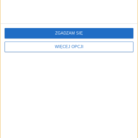
ZGADZAM SIĘ
Pethomer rusza po milion
qbik stworzył „pilota” do
WIĘCEJ OPCJI
zł na rozwój platformy
obsługi restauracji.
opieki nad zwierzętami
Startup rusza z emisją
domowymi [TYLKO U
crowdfundingową
NAS]
20 prostych pomysłów na
Forc.ee z sukcesem
biznes. Edycja 2022
kończy pierwszą w Polsce
emisję crowdfundingową
w formule Prostej Spółki