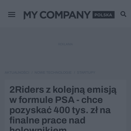
Menu główne
REKLAMA
AKTUALNOŚCI
NOWE TECHNOLOGIE
STARTUPY
2Riders z kolejną emisją
w formule PSA - chce
pozyskać 400 tys. zł na
finalne prace nad
holownikiem