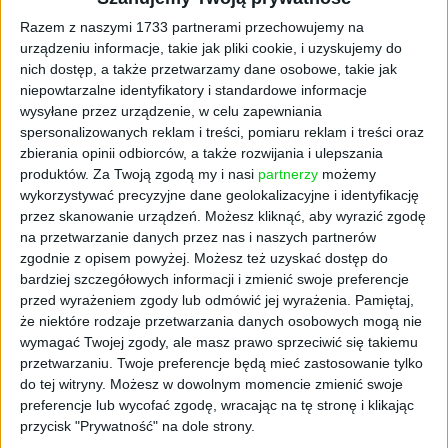
dłuższe wycieczki rowerowe bywają bowiem
Razem z naszymi 1733 partnerami przechowujemy na
męczące. Holownik od 2Riders ma ułatwić
urządzeniu informacje, takie jak pliki cookie, i uzyskujemy do
jazdę dziecku, a zarazem nie pozbawiać
nich dostęp, a także przetwarzamy dane osobowe, takie jak
rodzica radości z możliwości odbycia długiej
niepowtarzalne identyfikatory i standardowe informacje
wycieczki.
wysyłane przez urządzenie, w celu zapewniania
spersonalizowanych reklam i treści, pomiaru reklam i treści oraz
Potencjał produktu dostrzegli inwestorzy.
zbierania opinii odbiorców, a także rozwijania i ulepszania
produktów.
Za Twoją zgodą my i nasi
partnerzy
możemy
Przeprowadzona wcześniej za pośrednictwem
wykorzystywać precyzyjne dane geolokalizacyjne i identyfikację
platformy Forc.ee pierwsza emisja
przez skanowanie urządzeń. Możesz kliknąć, aby wyrazić zgodę
crowdfundingowa przyciągnęła szerokie
na przetwarzanie danych przez nas i naszych partnerów
grono inwestorów. Startupowi po raz pierwszy
zgodnie z opisem powyżej. Możesz też uzyskać dostęp do
w historii udało się przekonać rynek do
bardziej szczegółowych informacji i zmienić swoje preferencje
zainwestowania w Prostą Spółkę Akcyjną.
przed wyrażeniem zgody lub odmówić jej wyrażenia.
Pamiętaj,
Dzięki wypracowaniu odpowiednich zapisów
że niektóre rodzaje przetwarzania danych osobowych mogą nie
wymagać Twojej zgody, ale masz prawo sprzeciwić się takiemu
umownych, zapewniono inwestorom m.in.
przetwarzaniu. Twoje preferencje będą mieć zastosowanie tylko
sprawiedliwy podział zysków, niezależnie od
do tej witryny. Możesz w dowolnym momencie zmienić swoje
decyzji podejmowanych przez właścicieli
preferencje lub wycofać zgodę, wracając na tę stronę i klikając
firmy.
przycisk "Prywatność" na dole strony.