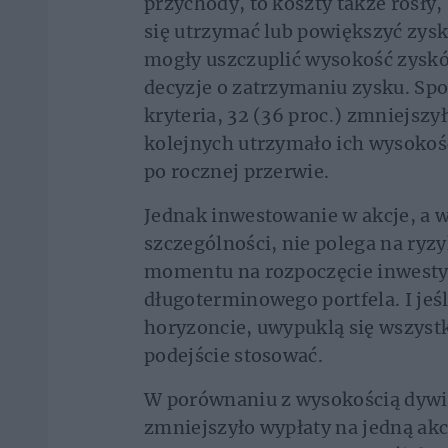
przychody, to koszty także rosły,
się utrzymać lub powiększyć zysk
mogły uszczuplić wysokość zyskó
decyzje o zatrzymaniu zysku. Spo
kryteria, 32 (36 proc.) zmniejsz
kolejnych utrzymało ich wysokość
po rocznej przerwie.
Jednak inwestowanie w akcje, a 
szczególności, nie polega na ry
momentu na rozpoczęcie inwestyc
długoterminowego portfela. I jeśl
horyzoncie, uwypuklą się wszystk
podejście stosować.
W porównaniu z wysokością dywide
zmniejszyło wypłaty na jedną akcj