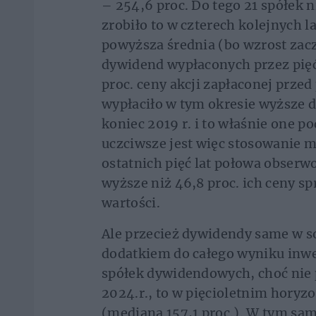
– 254,6 proc. Do tego 21 spółek n
zrobiło to w czterech kolejnych l
powyższa średnia (bo wzrost zaczy
dywidend wypłaconych przez pięć 
proc. ceny akcji zapłaconej przed 
wypłaciło w tym okresie wyższe d
koniec 2019 r. i to właśnie one 
uczciwsze jest więc stosowanie 
ostatnich pięć lat połowa obser
wyższe niż 46,8 proc. ich ceny spr
wartości.
Ale przecież dywidendy same w s
dodatkiem do całego wyniku inwes
spółek dywidendowych, choć nie 
2024.r., to w pięcioletnim horyz
(mediana 157,1 proc.). W tym sa