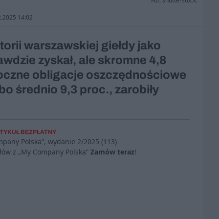
Fot. shutterstock.
2.2025 14:02
storii warszawskiej giełdy jako
awdzie zyskał, ale skromne 4,8
y roczne obligacje oszczędnościowe
bo średnio 9,3 proc., zarobiły
TYKUŁ BEZPŁATNY
mpany Polska”, wydanie
2/2025 (113)
ułów z „My Company Polska”
Zamów teraz
!