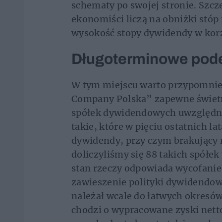
schematy po swojej stronie. Szczeg
ekonomiści liczą na obniżki stóp
wysokość stopy dywidendy w korz
Długoterminowe pode
W tym miejscu warto przypomnieć,
Company Polska” zapewne świetni
spółek dywidendowych uwzględnia
takie, które w pięciu ostatnich la
dywidendy, przy czym brakujący r
doliczyliśmy się 88 takich spółek
stan rzeczy odpowiada wycofanie
zawieszenie polityki dywidendowe
należał wcale do łatwych okresów 
chodzi o wypracowane zyski netto