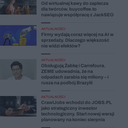
Od wirtualnej kawy do zaplecza
dla twórców. buycoffee.to
nawiązuje współpracę z JackSEO
AKTUALNOŚCI
Firmy wydają coraz więcej na AI w
sprzedaży. Dlaczego większość
nie widzi efektów?
AKTUALNOŚCI
Obsługują Żabkę i Carrefoura.
ZEME udowadnia, że na
odpadach zarabia się miliony – i
rusza na podbój Brazylii
AKTUALNOŚCI
CrawlJobs wchodzi do JOBS.PL
jako strategiczny inwestor
technologiczny. Start nowej wersji
planowany na koniec sierpnia