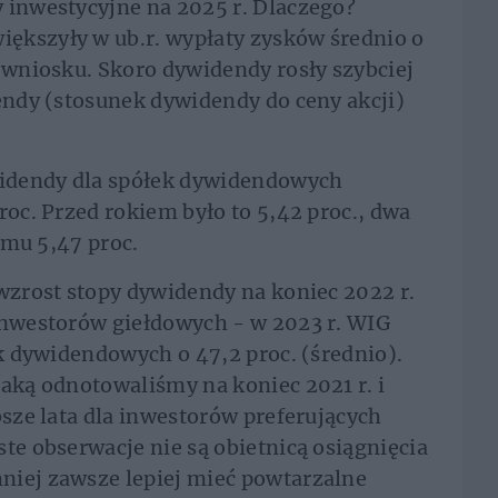
 inwestycyjne na 2025 r. Dlaczego?
ększyły w ub.r. wypłaty zysków średnio o
o wniosku. Skoro dywidendy rosły szybciej
dendy (stosunek dywidendy do ceny akcji)
ywidendy dla spółek dywidendowych
roc. Przed rokiem było to 5,42 proc., dwa
temu 5,47 proc.
 wzrost stopy dywidendy na koniec 2022 r.
inwestorów giełdowych - w 2023 r. WIG
ek dywidendowych o 47,2 proc. (średnio).
jaką odnotowaliśmy na koniec 2021 r. i
bsze lata dla inwestorów preferujących
te obserwacje nie są obietnicą osiągnięcia
niej zawsze lepiej mieć powtarzalne