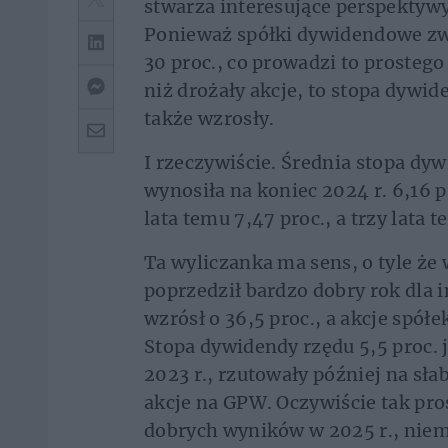
stwarza interesujące perspektywy
Ponieważ spółki dywidendowe zwi
30 proc., co prowadzi to prosteg
niż drożały akcje, to stopa dywi
także wzrosły.
I rzeczywiście. Średnia stopa d
wynosiła na koniec 2024 r. 6,16 p
lata temu 7,47 proc., a trzy lata 
Ta wyliczanka ma sens, o tyle że
poprzedził bardzo dobry rok dla 
wzrósł o 36,5 proc., a akcje spół
Stopa dywidendy rzędu 5,5 proc. 
2023 r., rzutowały później na sła
akcje na GPW. Oczywiście tak pros
dobrych wyników w 2025 r., niem