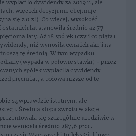
ie wypłaciło dywidendy za 2019 r., ale
atach, więc ich decyzji nie obejmuje
na się z 0 zł). Co więcej, wysokość
ostatnich lat stanowiła średnio aż 77
pięcioma laty. Aż 18 spółek (czyli co piąta)
ywidendy, niż wynosiła cena ich akcji na
podnoszą tę średnią. W tym wypadku
mediany (wypada w połowie stawki) - przez
wowanych spółek wypłaciła dywidendy
zed pięciu lat, a połowa niższe od tej
obie są wprawdzie istotnym, ale
tycji. Średnia stopa zwrotu w akcje
prezentowała się szczególnie urodziwie w
oncie wyniosła średnio 287,6 proc.
mym czasie Warszawski Indeks Giełdowy