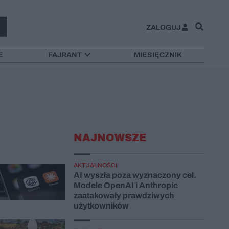
ZALOGUJ
E
FAJRANT
MIESIĘCZNIK
NAJNOWSZE
AKTUALNOŚCI
AI wyszła poza wyznaczony cel.
Modele OpenAI i Anthropic
zaatakowały prawdziwych
użytkowników