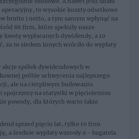
 szczególnie osobowe. A nawet jeśli udało
 operacyjny, to wysokie koszty odsetkowe
w brutto i netto, a tym samym wpłynąć na
śród 88 firm, które spełniły nasze
yły kwotę wypłacanych dywidendy, a 10
, za to siedem innych wróciło do wypłaty
w akcje spółek dywidendowych w
zykownej próbie uchwycenia najlepszego
ji, ale na cierpliwym budowaniu
i spojrzymy na statystki w pięcioletnim
ie powody, dla których warto takie
nd sprzed pięciu lat, tylko 10 firm
ę, a średnie wypłaty wzrosły o - bagatela