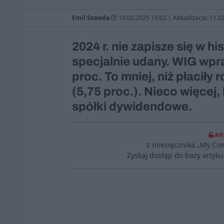
Emil Szweda
10.02.2025 15:02
|
Aktualizacja: 11.0
2024 r. nie zapisze się w hi
specjalnie udany. WIG wpr
proc. To mniej, niż płacił
(5,75 proc.). Nieco więcej, 
spółki dywidendowe.
AR
z miesięcznika „My Co
Zyskaj dostęp do bazy artyk