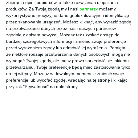
zbierania opinii odbiorców, a także rozwijania i ulepszania
produktów.
Za Twoją zgodą my i nasi
partnerzy
możemy
wykorzystywać precyzyjne dane geolokalizacyjne i identyfikację
przez skanowanie urządzeń. Możesz kliknąć, aby wyrazić zgodę
na przetwarzanie danych przez nas i naszych partnerów
zgodnie z opisem powyżej. Możesz też uzyskać dostęp do
bardziej szczegółowych informacji i zmienić swoje preferencje
przed wyrażeniem zgody lub odmówić jej wyrażenia.
Pamiętaj,
że niektóre rodzaje przetwarzania danych osobowych mogą nie
wymagać Twojej zgody, ale masz prawo sprzeciwić się takiemu
AKTUALNOŚCI
przetwarzaniu. Twoje preferencje będą mieć zastosowanie tylko
Zdalny staż z urzędu pracy. Nowe
do tej witryny. Możesz w dowolnym momencie zmienić swoje
możliwości dla pracodawców
preferencje lub wycofać zgodę, wracając na tę stronę i klikając
przycisk "Prywatność" na dole strony.
Magdalena Madoń
20.06.2025