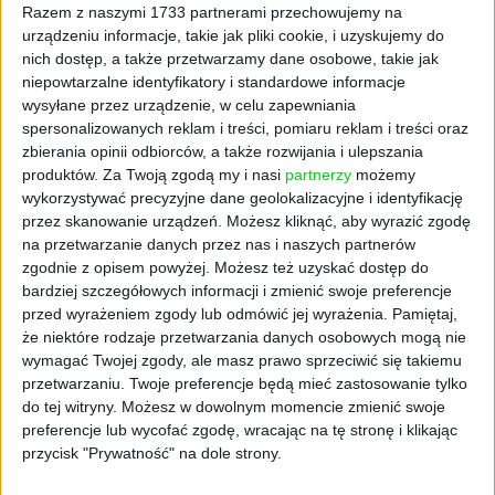
Razem z naszymi 1733 partnerami przechowujemy na
urządzeniu informacje, takie jak pliki cookie, i uzyskujemy do
nich dostęp, a także przetwarzamy dane osobowe, takie jak
niepowtarzalne identyfikatory i standardowe informacje
wysyłane przez urządzenie, w celu zapewniania
spersonalizowanych reklam i treści, pomiaru reklam i treści oraz
zbierania opinii odbiorców, a także rozwijania i ulepszania
produktów.
Za Twoją zgodą my i nasi
partnerzy
możemy
AKTUALNOŚCI
wykorzystywać precyzyjne dane geolokalizacyjne i identyfikację
Czy polscy piłkarze powinni grać w
przez skanowanie urządzeń. Możesz kliknąć, aby wyrazić zgodę
na przetwarzanie danych przez nas i naszych partnerów
kadrze za darmo? Zdania są
zgodnie z opisem powyżej. Możesz też uzyskać dostęp do
podzielone
bardziej szczegółowych informacji i zmienić swoje preferencje
Kuba Dobroszek (oprac.)
05.01.2023
przed wyrażeniem zgody lub odmówić jej wyrażenia.
Pamiętaj,
że niektóre rodzaje przetwarzania danych osobowych mogą nie
wymagać Twojej zgody, ale masz prawo sprzeciwić się takiemu
przetwarzaniu. Twoje preferencje będą mieć zastosowanie tylko
do tej witryny. Możesz w dowolnym momencie zmienić swoje
preferencje lub wycofać zgodę, wracając na tę stronę i klikając
przycisk "Prywatność" na dole strony.