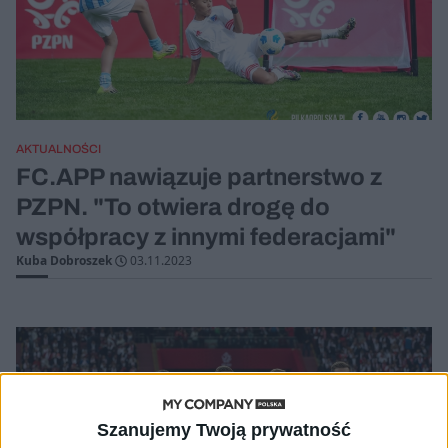
AKTUALNOŚCI
FC.APP nawiązuje partnerstwo z
PZPN. "To otwiera drogę do
współpracy z innymi federacjami"
Kuba Dobroszek
03.11.2023
Szanujemy Twoją prywatność