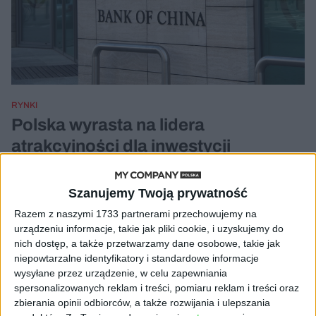
RYNKI
Polska wyrasta na lidera
atrakcyjności dla inwestycji
zagranicznych
Dawid Pachucki, główny ekonomista PZU
19.04.2023
Szanujemy Twoją prywatność
Razem z naszymi 1733 partnerami przechowujemy na
urządzeniu informacje, takie jak pliki cookie, i uzyskujemy do
nich dostęp, a także przetwarzamy dane osobowe, takie jak
niepowtarzalne identyfikatory i standardowe informacje
wysyłane przez urządzenie, w celu zapewniania
spersonalizowanych reklam i treści, pomiaru reklam i treści oraz
zbierania opinii odbiorców, a także rozwijania i ulepszania