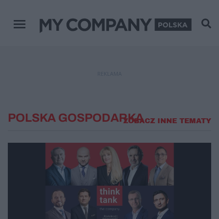
Menu główne
REKLAMA
POLSKA GOSPODARKA
ZOBACZ INNE TEMATY