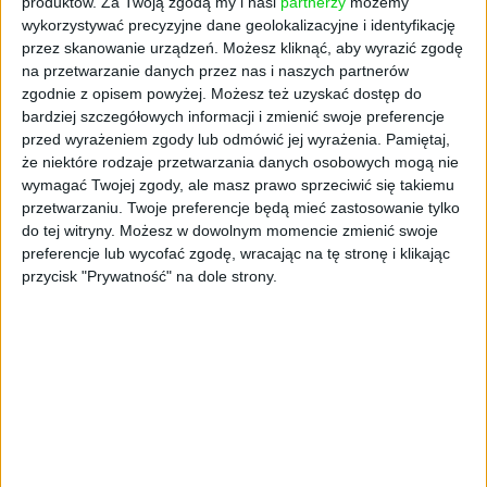
produktów.
Za Twoją zgodą my i nasi
partnerzy
możemy
wykorzystywać precyzyjne dane geolokalizacyjne i identyfikację
przez skanowanie urządzeń. Możesz kliknąć, aby wyrazić zgodę
na przetwarzanie danych przez nas i naszych partnerów
zgodnie z opisem powyżej. Możesz też uzyskać dostęp do
bardziej szczegółowych informacji i zmienić swoje preferencje
przed wyrażeniem zgody lub odmówić jej wyrażenia.
Pamiętaj,
że niektóre rodzaje przetwarzania danych osobowych mogą nie
wymagać Twojej zgody, ale masz prawo sprzeciwić się takiemu
RYNKI
przetwarzaniu. Twoje preferencje będą mieć zastosowanie tylko
10 szokujących prognoz na 2021 r.
do tej witryny. Możesz w dowolnym momencie zmienić swoje
Cezary Szczepański
22.12.2020
preferencje lub wycofać zgodę, wracając na tę stronę i klikając
przycisk "Prywatność" na dole strony.