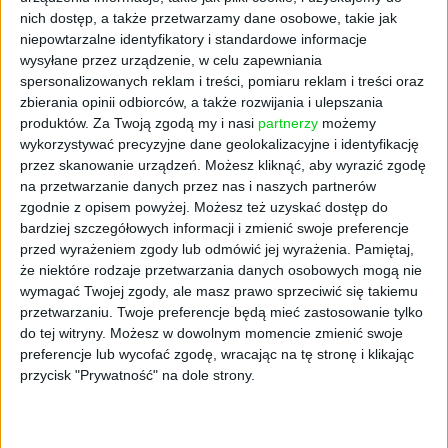
nich dostęp, a także przetwarzamy dane osobowe, takie jak
niepowtarzalne identyfikatory i standardowe informacje
wysyłane przez urządzenie, w celu zapewniania
spersonalizowanych reklam i treści, pomiaru reklam i treści oraz
WYWIADY
zbierania opinii odbiorców, a także rozwijania i ulepszania
Obuwie premium z Wadowic podbija
produktów.
Za Twoją zgodą my i nasi
partnerzy
możemy
Europę. "Chcemy promować
wykorzystywać precyzyjne dane geolokalizacyjne i identyfikację
przez skanowanie urządzeń. Możesz kliknąć, aby wyrazić zgodę
tradycyjne szewstwo" [WYWIAD]
na przetwarzanie danych przez nas i naszych partnerów
Kuba Dobroszek
20.05.2021
zgodnie z opisem powyżej. Możesz też uzyskać dostęp do
bardziej szczegółowych informacji i zmienić swoje preferencje
przed wyrażeniem zgody lub odmówić jej wyrażenia.
Pamiętaj,
że niektóre rodzaje przetwarzania danych osobowych mogą nie
wymagać Twojej zgody, ale masz prawo sprzeciwić się takiemu
przetwarzaniu. Twoje preferencje będą mieć zastosowanie tylko
do tej witryny. Możesz w dowolnym momencie zmienić swoje
preferencje lub wycofać zgodę, wracając na tę stronę i klikając
przycisk "Prywatność" na dole strony.