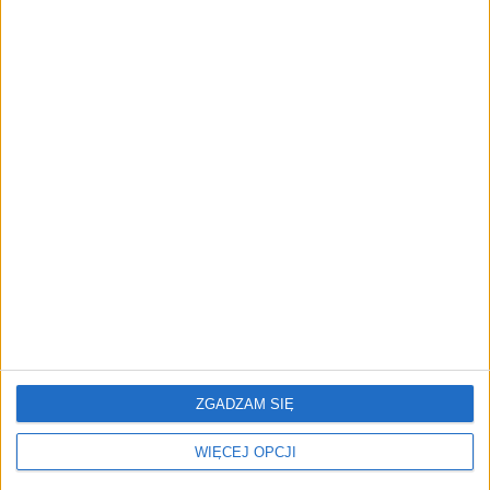
FAJRANT
Sztuczna inteligencja w sklepie
internetowym CCC. Jak pomoże
klientom?
Kuba Dobroszek (oprac.)
13.10.2020
ZGADZAM SIĘ
WIĘCEJ OPCJI
NAJNOWSZE