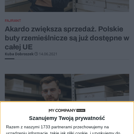
FAJRANT
Akardo zwiększa sprzedaż. Polskie
buty rzemieślnicze są już dostępne w
całej UE
Kuba Dobroszek
14.06.2021
Szanujemy Twoją prywatność
Razem z naszymi 1733 partnerami przechowujemy na
urządzeniu informacje, takie jak pliki cookie, i uzyskujemy do