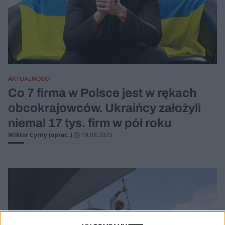
AKTUALNOŚCI
Co 7 firma w Polsce jest w rękach
obcokrajowców. Ukraińcy założyli
niemal 17 tys. firm w pół roku
Wiktor Cyrny (oprac..)
19.08.2025