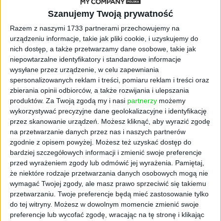
Szanujemy Twoją prywatność
Razem z naszymi 1733 partnerami przechowujemy na
urządzeniu informacje, takie jak pliki cookie, i uzyskujemy do
nich dostęp, a także przetwarzamy dane osobowe, takie jak
niepowtarzalne identyfikatory i standardowe informacje
wysyłane przez urządzenie, w celu zapewniania
spersonalizowanych reklam i treści, pomiaru reklam i treści oraz
AKTUALNOŚCI
zbierania opinii odbiorców, a także rozwijania i ulepszania
Ponad 100 tys. zezwoleń na pracę
produktów.
Za Twoją zgodą my i nasi
partnerzy
możemy
wykorzystywać precyzyjne dane geolokalizacyjne i identyfikację
dla cudzoziemców. Głównie
przez skanowanie urządzeń. Możesz kliknąć, aby wyrazić zgodę
korzystają z tego Azjaci
na przetwarzanie danych przez nas i naszych partnerów
zgodnie z opisem powyżej. Możesz też uzyskać dostęp do
Wiktor Cyrny (oprac.)
04.07.2025
bardziej szczegółowych informacji i zmienić swoje preferencje
przed wyrażeniem zgody lub odmówić jej wyrażenia.
Pamiętaj,
że niektóre rodzaje przetwarzania danych osobowych mogą nie
wymagać Twojej zgody, ale masz prawo sprzeciwić się takiemu
przetwarzaniu. Twoje preferencje będą mieć zastosowanie tylko
do tej witryny. Możesz w dowolnym momencie zmienić swoje
preferencje lub wycofać zgodę, wracając na tę stronę i klikając