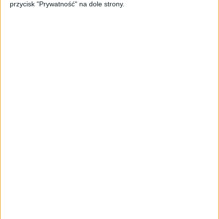
przycisk "Prywatność" na dole strony.
AKTUALNOŚCI
Odwołanie stanu epidemii
problemem dla firm. Uważaj na
zmianę przepisów!
Cezary Szczepański (oprac.)
22.07.2021
NAJNOWSZE