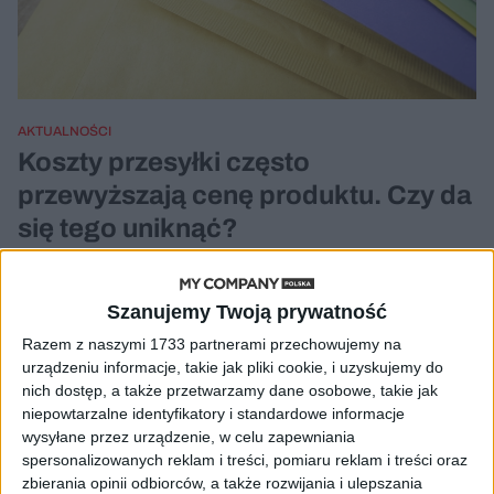
AKTUALNOŚCI
Koszty przesyłki często
przewyższają cenę produktu. Czy da
się tego uniknąć?
Kuba Dobroszek (oprac.)
17.11.2020
Szanujemy Twoją prywatność
Razem z naszymi 1733 partnerami przechowujemy na
urządzeniu informacje, takie jak pliki cookie, i uzyskujemy do
nich dostęp, a także przetwarzamy dane osobowe, takie jak
niepowtarzalne identyfikatory i standardowe informacje
wysyłane przez urządzenie, w celu zapewniania
spersonalizowanych reklam i treści, pomiaru reklam i treści oraz
zbierania opinii odbiorców, a także rozwijania i ulepszania