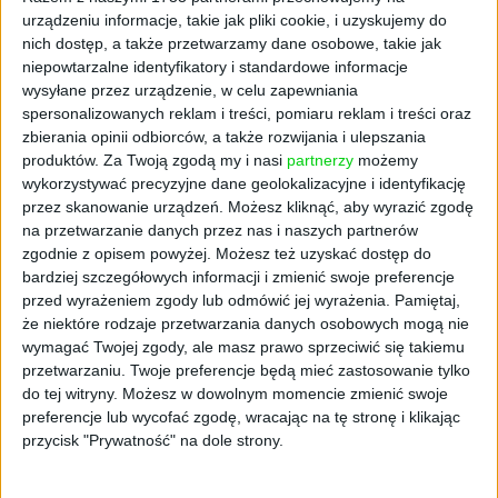
urządzeniu informacje, takie jak pliki cookie, i uzyskujemy do
nich dostęp, a także przetwarzamy dane osobowe, takie jak
niepowtarzalne identyfikatory i standardowe informacje
wysyłane przez urządzenie, w celu zapewniania
spersonalizowanych reklam i treści, pomiaru reklam i treści oraz
zbierania opinii odbiorców, a także rozwijania i ulepszania
produktów.
Za Twoją zgodą my i nasi
partnerzy
możemy
wykorzystywać precyzyjne dane geolokalizacyjne i identyfikację
przez skanowanie urządzeń. Możesz kliknąć, aby wyrazić zgodę
TYLKO U NAS
na przetwarzanie danych przez nas i naszych partnerów
Co jest kluczowe w budowaniu
zgodnie z opisem powyżej. Możesz też uzyskać dostęp do
dobrej drużyny? Wywiad z Heiko
bardziej szczegółowych informacji i zmienić swoje preferencje
przed wyrażeniem zgody lub odmówić jej wyrażenia.
Pamiętaj,
Rannulą
że niektóre rodzaje przetwarzania danych osobowych mogą nie
Grzegorz Sadowski
06.04.2025
wymagać Twojej zgody, ale masz prawo sprzeciwić się takiemu
przetwarzaniu. Twoje preferencje będą mieć zastosowanie tylko
do tej witryny. Możesz w dowolnym momencie zmienić swoje
preferencje lub wycofać zgodę, wracając na tę stronę i klikając
przycisk "Prywatność" na dole strony.