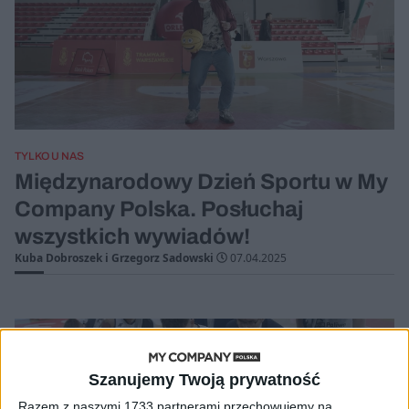
TYLKO U NAS
Międzynarodowy Dzień Sportu w My
Company Polska. Posłuchaj
wszystkich wywiadów!
Kuba Dobroszek i Grzegorz Sadowski
07.04.2025
Szanujemy Twoją prywatność
Razem z naszymi 1733 partnerami przechowujemy na